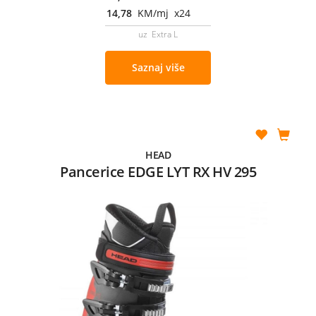
14,78
KM/mj x24
uz Extra L
Saznaj više
HEAD
Pancerice EDGE LYT RX HV 295