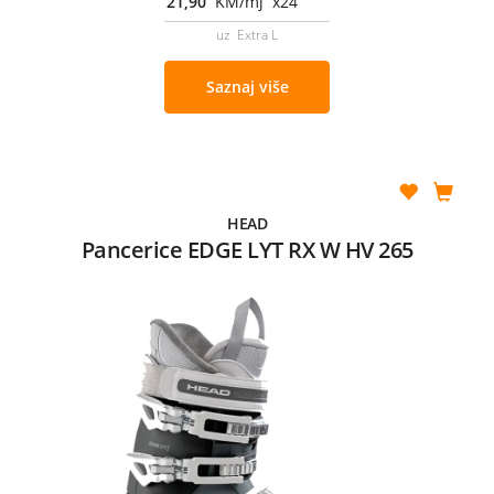
21,90
KM/mj x24
uz Extra L
Saznaj više
HEAD
Pancerice EDGE LYT RX W HV 265