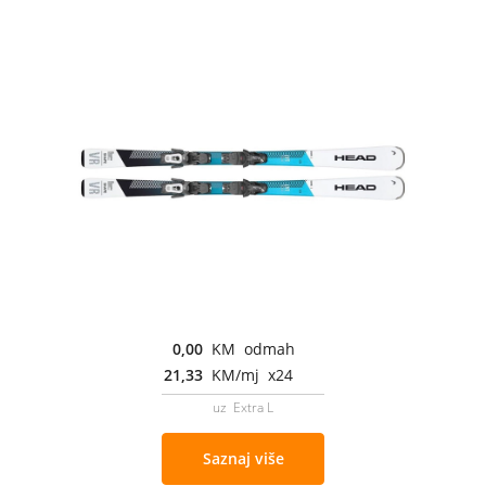
0,00
KM odmah
21,33
KM/mj x24
uz Extra L
Saznaj više