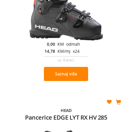
0,00
KM odmah
14,78
KM/mj x24
uz Extra L
Saznaj više
HEAD
Pancerice EDGE LYT RX HV 285