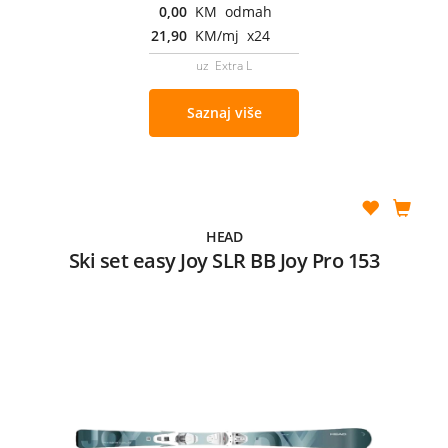
0,00
KM odmah
21,90
KM/mj x24
uz Extra L
Saznaj više
HEAD
Ski set easy Joy SLR BB Joy Pro 153