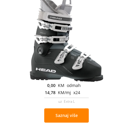
0,00
KM odmah
14,78
KM/mj x24
uz Extra L
Saznaj više