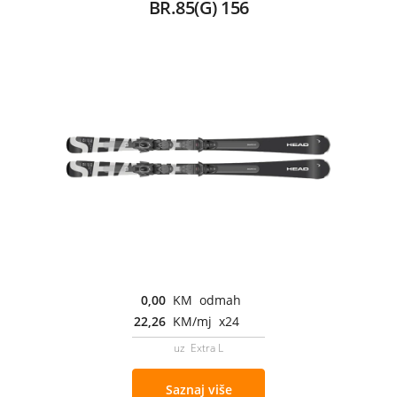
BR.85(G) 156
0,00
KM odmah
22,26
KM/mj x24
uz Extra L
Saznaj više