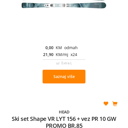
0,00
KM odmah
21,90
KM/mj x24
uz Extra L
Saznaj više
HEAD
Ski set Shape VR LYT 156 + vez PR 10 GW
PROMO BR.85