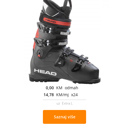
0,00
KM odmah
14,78
KM/mj x24
uz Extra L
Saznaj više