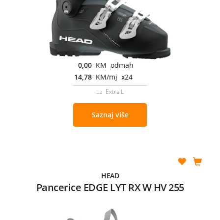
0,00
KM odmah
14,78
KM/mj x24
uz Extra L
Saznaj više
HEAD
Pancerice EDGE LYT RX W HV 255