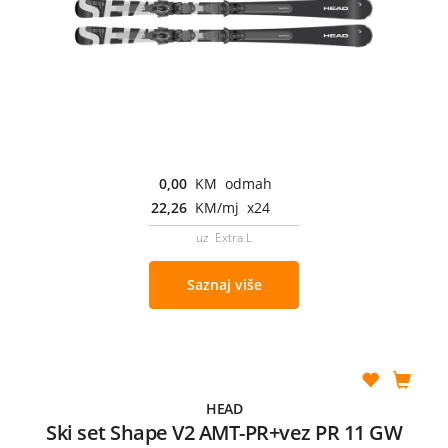
0,00
KM odmah
22,26
KM/mj x24
uz Extra L
Saznaj više
HEAD
Ski set Shape V2 AMT-PR+vez PR 11 GW