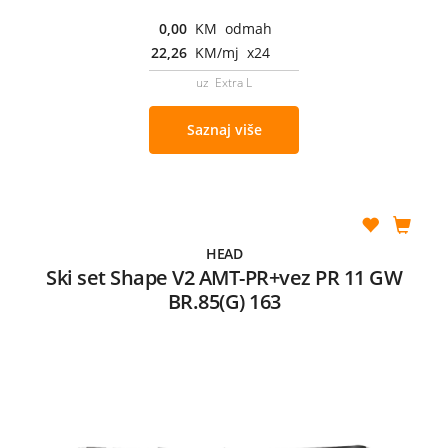
0,00
KM odmah
22,26
KM/mj x24
uz Extra L
Saznaj više
HEAD
Ski set Shape V2 AMT-PR+vez PR 11 GW
BR.85(G) 163