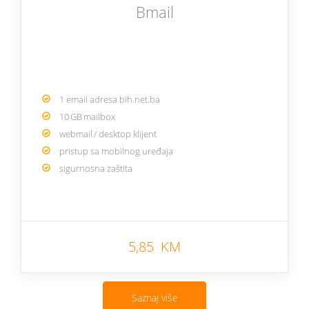
Bmail
1 email adresa bih.net.ba
10 GB mailbox
webmail / desktop klijent
pristup sa mobilnog uređaja
sigurnosna zaštita
5,85 KM
Saznaj više