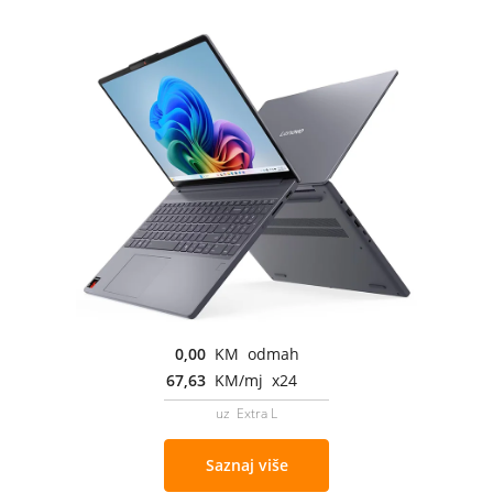
0,00
KM odmah
67,63
KM/mj x24
uz Extra L
Saznaj više