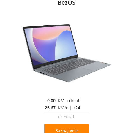
BezOS
0,00
KM odmah
26,67
KM/mj x24
uz Extra L
Saznaj više