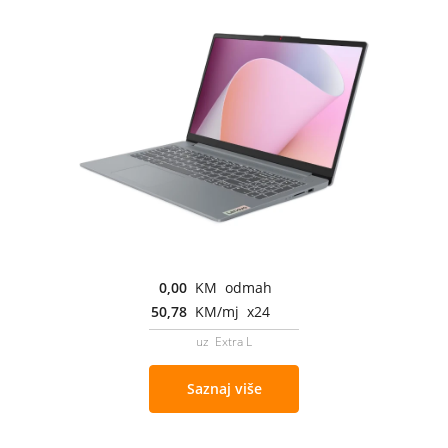
0,00
KM odmah
50,78
KM/mj x24
uz Extra L
Saznaj više