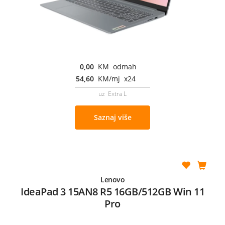
0,00
KM odmah
54,60
KM/mj x24
uz Extra L
Saznaj više
Lenovo
IdeaPad 3 15AN8 R5 16GB/512GB Win 11
Pro