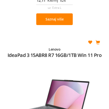
12,11
KM/mj x24
uz Extra L
Saznaj više
Lenovo
IdeaPad 3 15ABR8 R7 16GB/1TB Win 11 Pro