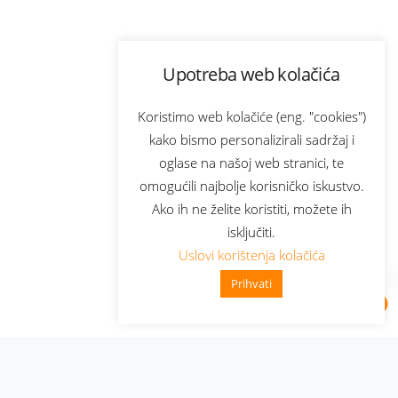
Upotreba web kolačića
Koristimo web kolačiće (eng. "cookies")
kako bismo personalizirali sadržaj i
oglase na našoj web stranici, te
omogućili najbolje korisničko iskustvo.
Ako ih ne želite koristiti, možete ih
isključiti.
Uslovi korištenja kolačića
Prihvati