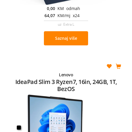
0,00
KM odmah
64,07
KM/mj x24
uz Extra L
Saznaj više
Lenovo
IdeaPad Slim 3 Ryzen7, 16in, 24GB, 1T,
BezOS