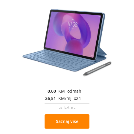
0,00
KM odmah
26,51
KM/mj x24
uz Extra L
Saznaj više