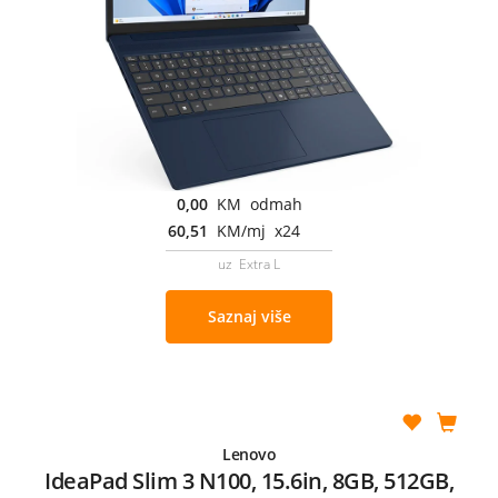
0,00
KM odmah
60,51
KM/mj x24
uz Extra L
Saznaj više
Lenovo
IdeaPad Slim 3 N100, 15.6in, 8GB, 512GB,