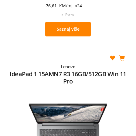
76,61
KM/mj x24
uz Extra L
Saznaj više
Lenovo
IdeaPad 1 15AMN7 R3 16GB/512GB Win 11
Pro