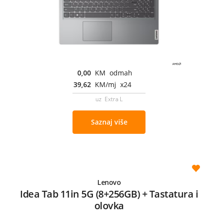
0,00
KM odmah
39,62
KM/mj x24
uz Extra L
Saznaj više
Lenovo
Idea Tab 11in 5G (8+256GB) + Tastatura i
olovka