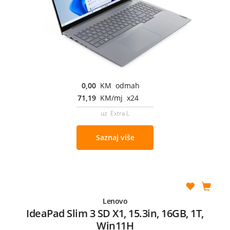
0,00
KM odmah
71,19
KM/mj x24
uz Extra L
Saznaj više
Lenovo
IdeaPad Slim 3 SD X1, 15.3in, 16GB, 1T,
Win11H