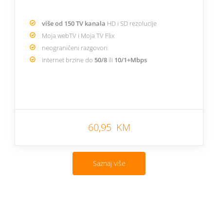
više od 150 TV kanala
HD i SD rezolucije
Moja webTV i Moja TV Flix
neograničeni razgovori
internet brzine do
50/8
ili
10/1+Mbps
60,95 KM
Saznaj više