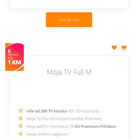
Saznaj više
Moja TV Full M
više od 200 TV kanala
HD i SD rezolucije
Moja TV Flix+HD+Voyo+CineStar Premiere
Moja webTV+Snimalica 10+
AS Premium+Filmbox
neograničeni razgovori