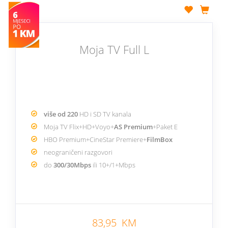
Moja TV Full L
više od 220
HD i SD TV kanala
Moja TV Flix+HD+Voyo+
AS Premium
+Paket E
HBO Premium+CineStar Premiere+
FilmBox
neograničeni razgovori
do
300/30Mbps
ili 10+/1+Mbps
83,95 KM