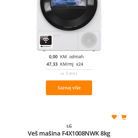
0,00
KM odmah
47,33
KM/mj x24
uz Extra L
Saznaj više
LG
Veš mašina F4X1008NWK 8kg