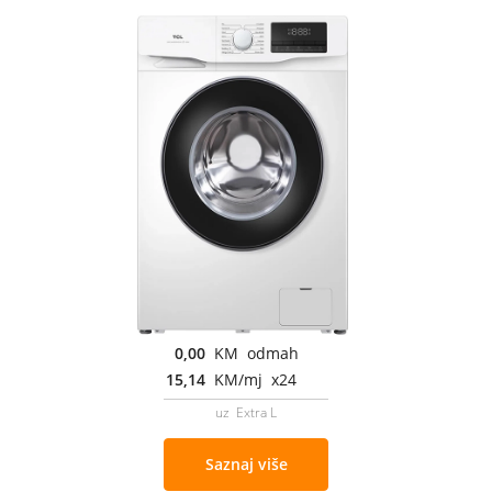
0,00
KM odmah
15,14
KM/mj x24
uz Extra L
Saznaj više