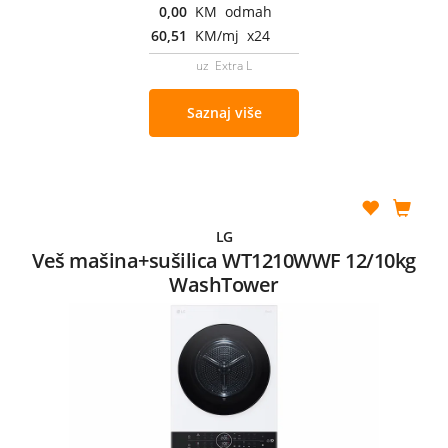
0,00
KM odmah
60,51
KM/mj x24
uz Extra L
Saznaj više
LG
Veš mašina+sušilica WT1210WWF 12/10kg
WashTower