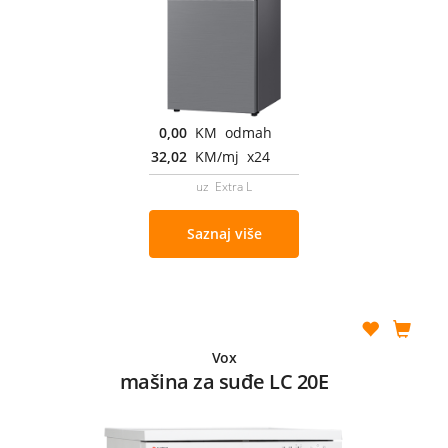
0,00
KM odmah
32,02
KM/mj x24
uz Extra L
Saznaj više
Vox
mašina za suđe LC 20E