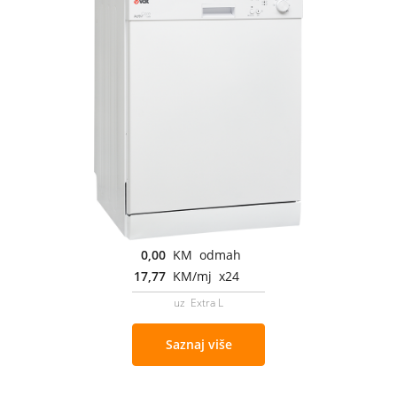
0,00
KM odmah
17,77
KM/mj x24
uz Extra L
Saznaj više