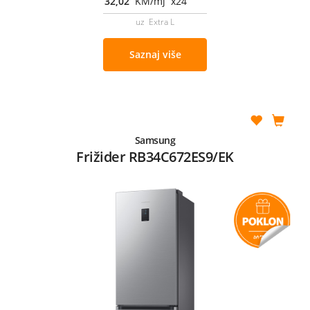
32,02
KM/mj x24
uz Extra L
Saznaj više
Samsung
Frižider RB34C672ES9/EK