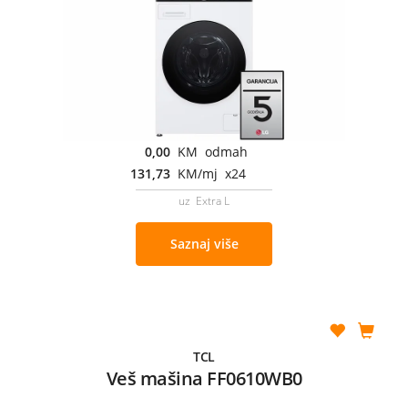
0,00
KM odmah
131,73
KM/mj x24
uz Extra L
Saznaj više
TCL
Veš mašina FF0610WB0