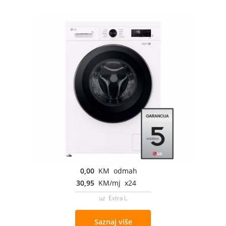
0,00
KM odmah
30,95
KM/mj x24
uz Extra L
Saznaj više