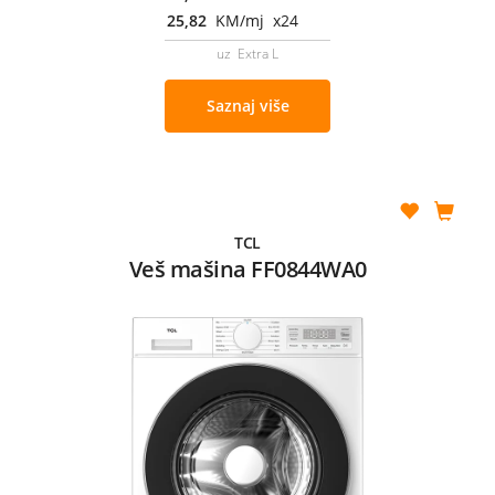
25,82
KM/mj x24
uz Extra L
Saznaj više
TCL
Veš mašina FF0844WA0