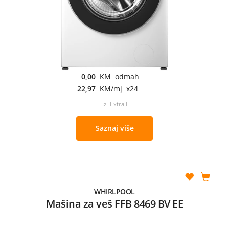
0,00
KM odmah
22,97
KM/mj x24
uz Extra L
Saznaj više
WHIRLPOOL
Mašina za veš FFB 8469 BV EE