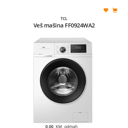
TCL
Veš mašina FF0924WA2
0,00
KM odmah