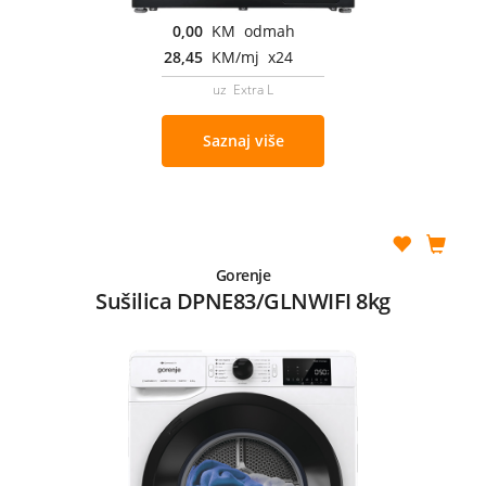
0,00
KM odmah
28,45
KM/mj x24
uz Extra L
Saznaj više
Gorenje
Sušilica DPNE83/GLNWIFI 8kg