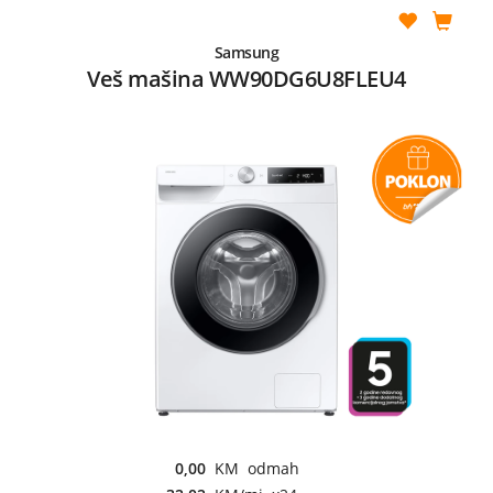
Samsung
Veš mašina WW90DG6U8FLEU4
0,00
KM odmah