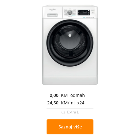
0,00
KM odmah
24,50
KM/mj x24
uz Extra L
Saznaj više