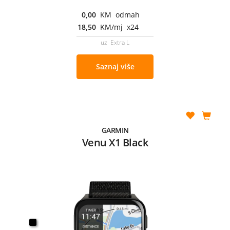
0,00
KM odmah
18,50
KM/mj x24
uz Extra L
Saznaj više
GARMIN
Venu X1 Black