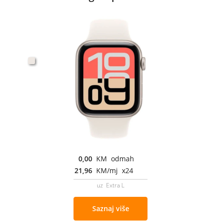
0,00
KM odmah
21,96
KM/mj x24
uz Extra L
Saznaj više