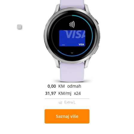
0,00
KM odmah
31,97
KM/mj x24
uz Extra L
Saznaj više