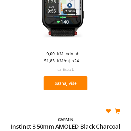
0,00
KM odmah
51,83
KM/mj x24
uz Extra L
Saznaj više
GARMIN
Instinct 3 50mm AMOLED Black Charcoal