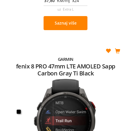
37,80
KM/mj x24
uz Extra L
Saznaj više
GARMIN
fenix 8 PRO 47mm LTE AMOLED Sapp
Carbon Gray Ti Black