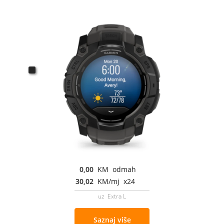
0,00
KM odmah
30,02
KM/mj x24
uz Extra L
Saznaj više