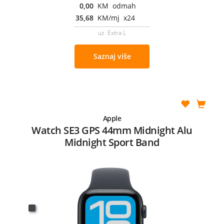
0,00
KM odmah
35,68
KM/mj x24
uz Extra L
Saznaj više
Apple
Watch SE3 GPS 44mm Midnight Alu
Midnight Sport Band