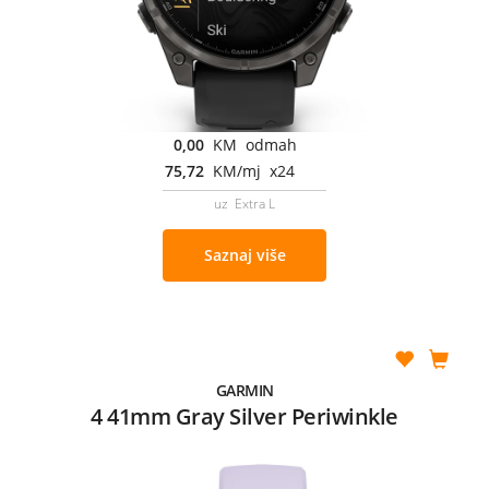
0,00
KM odmah
75,72
KM/mj x24
uz Extra L
Saznaj više
GARMIN
4 41mm Gray Silver Periwinkle