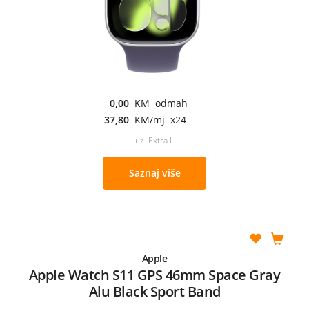
0,00
KM odmah
37,80
KM/mj x24
uz Extra L
Saznaj više
Apple
Apple Watch S11 GPS 46mm Space Gray
Alu Black Sport Band