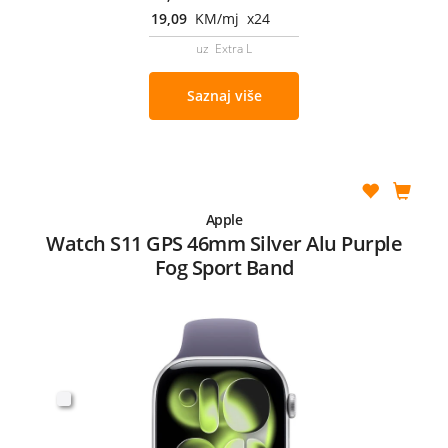
19,09
KM/mj x24
uz Extra L
Saznaj više
Apple
Watch S11 GPS 46mm Silver Alu Purple
Fog Sport Band