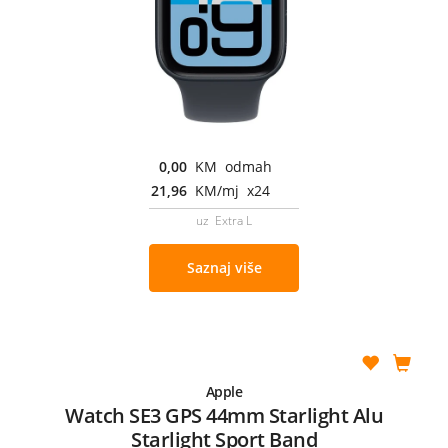
0,00
KM odmah
21,96
KM/mj x24
uz Extra L
Saznaj više
Apple
Watch SE3 GPS 44mm Starlight Alu
Starlight Sport Band