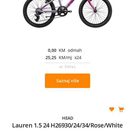
0,00
KM odmah
25,25
KM/mj x24
uz Extra L
Saznaj više
HEAD
Lauren 1.5 24 H26930/24/34/Rose/White