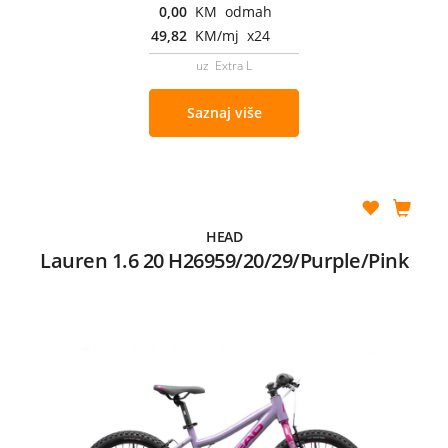
0,00
KM odmah
49,82
KM/mj x24
uz Extra L
Saznaj više
HEAD
Lauren 1.6 20 H26959/20/29/Purple/Pink