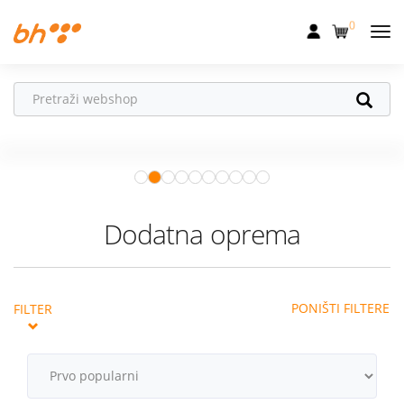
0
Mobilna
Fiksna
Vaš partner u
Internet
pokretu
Apple Watch
– vaš partner za
Televizija
zdraviji i aktivniji život.
Istraži ponudu
Dom
Dodatna oprema
Uređaji
Pogodnosti
PONIŠTI FILTERE
FILTER
Akcije
Podrška