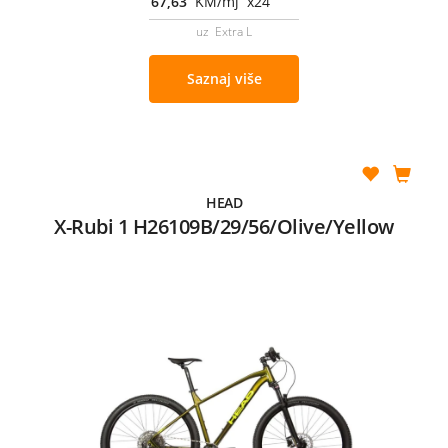
67,63
KM/mj x24
uz Extra L
Saznaj više
HEAD
X-Rubi 1 H26109B/29/56/Olive/Yellow