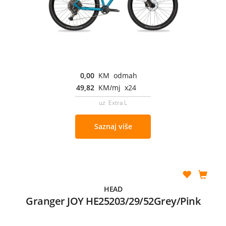
0,00
KM odmah
49,82
KM/mj x24
uz Extra L
Saznaj više
HEAD
Granger JOY HE25203/29/52Grey/Pink