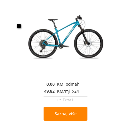
0,00
KM odmah
49,82
KM/mj x24
uz Extra L
Saznaj više