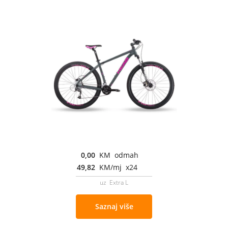
0,00
KM odmah
49,82
KM/mj x24
uz Extra L
Saznaj više