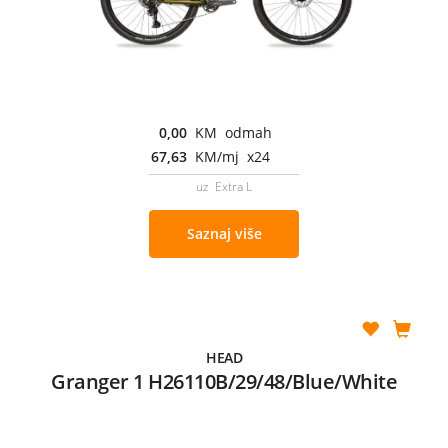
0,00
KM odmah
67,63
KM/mj x24
uz Extra L
Saznaj više
HEAD
Granger 1 H26110B/29/48/Blue/White