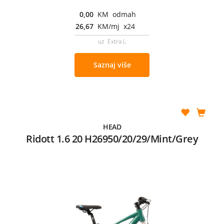
0,00
KM odmah
26,67
KM/mj x24
uz Extra L
Saznaj više
HEAD
Ridott 1.6 20 H26950/20/29/Mint/Grey