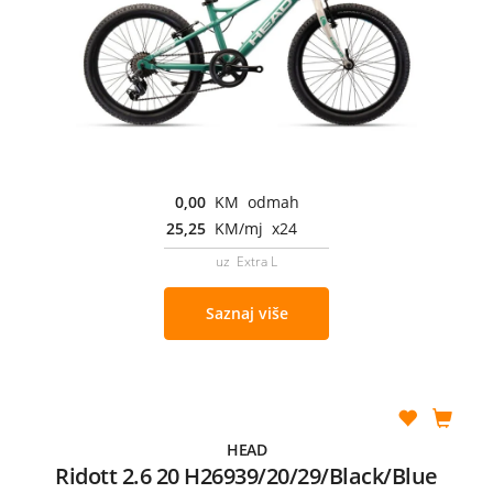
0,00
KM odmah
25,25
KM/mj x24
uz Extra L
Saznaj više
HEAD
Ridott 2.6 20 H26939/20/29/Black/Blue