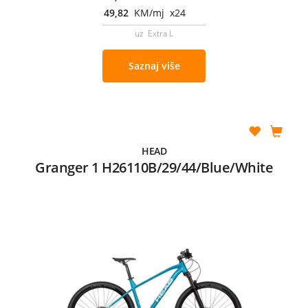
49,82
KM/mj x24
uz Extra L
Saznaj više
HEAD
Granger 1 H26110B/29/44/Blue/White