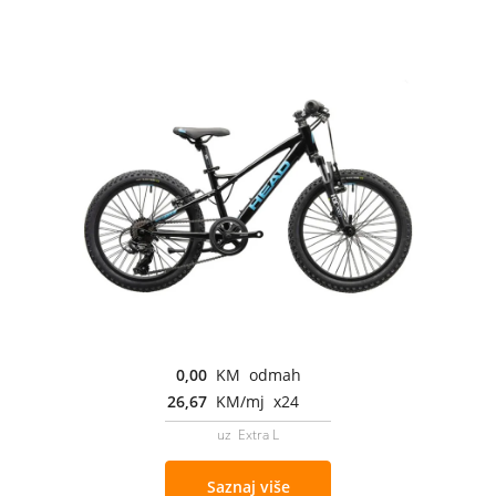
0,00
KM odmah
26,67
KM/mj x24
uz Extra L
Saznaj više