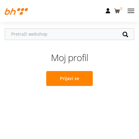
0
Mobilna
Fiksna
Internet
Moj profil
Televizija
Dom
Prijavi se
Uređaji
Pogodnosti
Akcije
Podrška