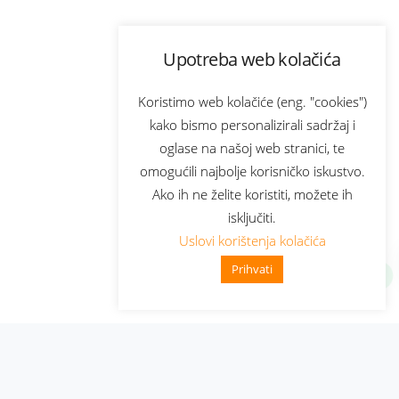
Upotreba web kolačića
Koristimo web kolačiće (eng. "cookies")
kako bismo personalizirali sadržaj i
oglase na našoj web stranici, te
omogućili najbolje korisničko iskustvo.
Ako ih ne želite koristiti, možete ih
isključiti.
Uslovi korištenja kolačića
Prihvati