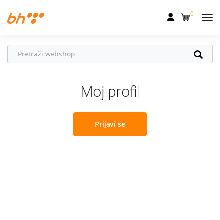
0
Mobilna
Fiksna
Internet
Moj profil
Televizija
Dom
Prijavi se
Uređaji
Pogodnosti
Akcije
Podrška