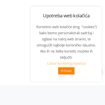
Upotreba web kolačića
Koristimo web kolačiće (eng. "cookies")
kako bismo personalizirali sadržaj i
oglase na našoj web stranici, te
omogućili najbolje korisničko iskustvo.
Ako ih ne želite koristiti, možete ih
isključiti.
Uslovi korištenja kolačića
Prihvati