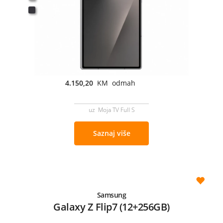
4.150,20
KM odmah
uz Moja TV Full S
Saznaj više
Samsung
Galaxy Z Flip7 (12+256GB)