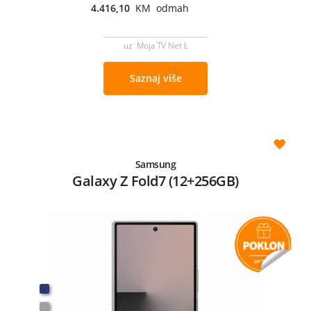
4.416,10
KM odmah
uz Moja TV Net L
Saznaj više
Samsung
Galaxy Z Fold7 (12+256GB)