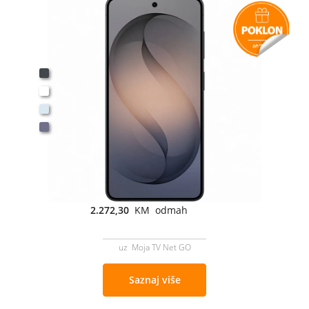
2.272,30
KM odmah
uz Moja TV Net GO
Saznaj više