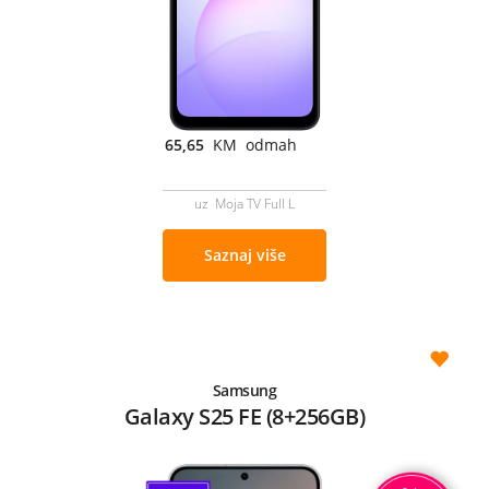
65,65
KM odmah
uz Moja TV Full L
Saznaj više
Samsung
Galaxy S25 FE (8+256GB)