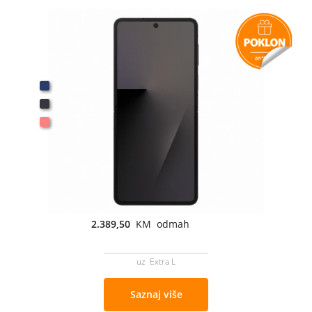
2.389,50
KM odmah
uz Extra L
Saznaj više