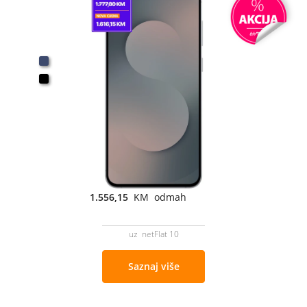
1.556,15
KM odmah
uz netFlat 10
Saznaj više