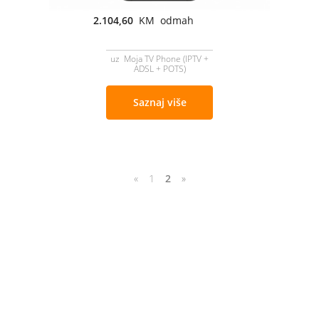
2.104,60
KM odmah
uz Moja TV Phone (IPTV +
ADSL + POTS)
Saznaj više
«
1
2
»