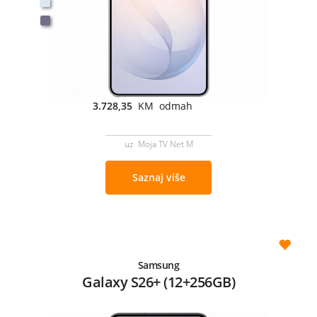
3.728,35
KM odmah
uz Moja TV Net M
Saznaj više
Samsung
Galaxy S26+ (12+256GB)