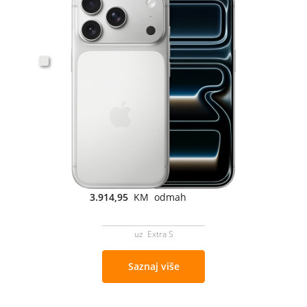
3.914,95
KM odmah
uz Extra S
Saznaj više