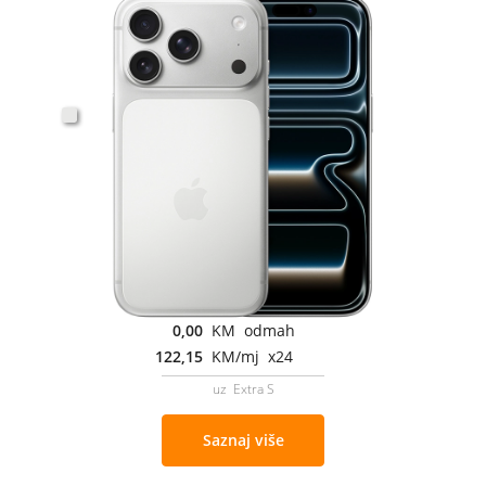
0,00
KM odmah
122,15
KM/mj x24
uz Extra S
Saznaj više