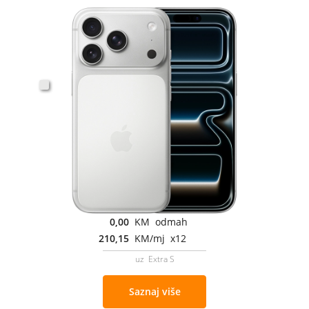
0,00
KM odmah
210,15
KM/mj x12
uz Extra S
Saznaj više