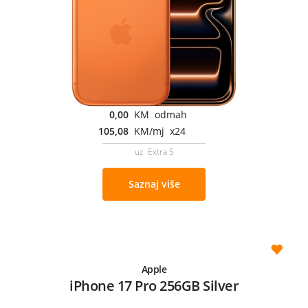
0,00
KM odmah
105,08
KM/mj x24
uz Extra S
Saznaj više
Apple
iPhone 17 Pro 256GB Silver