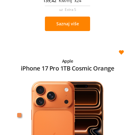
139,42
KM/mj x24
uz Extra S
Saznaj više
Apple
iPhone 17 Pro 1TB Cosmic Orange