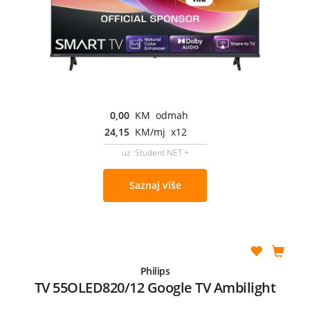
0,00
KM odmah
24,15
KM/mj x12
uz Student NET +
Saznaj više
Philips
TV 55OLED820/12 Google TV Ambilight