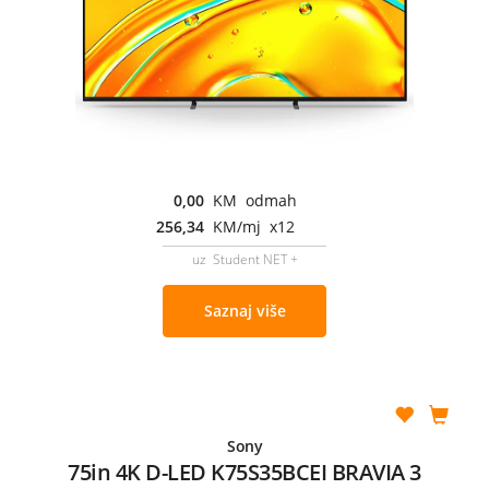
0,00
KM odmah
256,34
KM/mj x12
uz Student NET +
Saznaj više
Sony
75in 4K D-LED K75S35BCEI BRAVIA 3