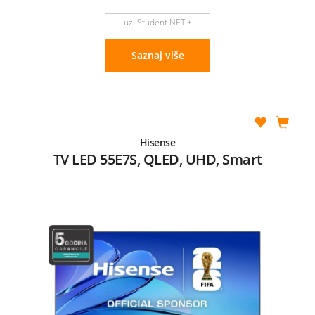
uz Student NET +
Saznaj više
Hisense
TV LED 55E7S, QLED, UHD, Smart