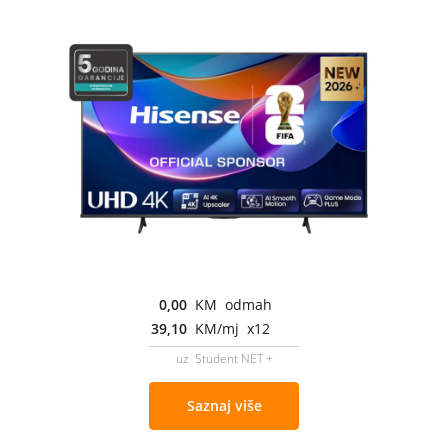
0,00
KM odmah
39,10
KM/mj x12
uz Student NET +
Saznaj više