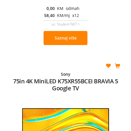
0,00
KM odmah
58,40
KM/mj x12
uz Student NET +
Saznaj više
Sony
75in 4K MiniLED K75XR55BCEI BRAVIA 5
Google TV