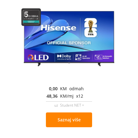
0,00
KM odmah
48,36
KM/mj x12
uz Student NET +
Saznaj više