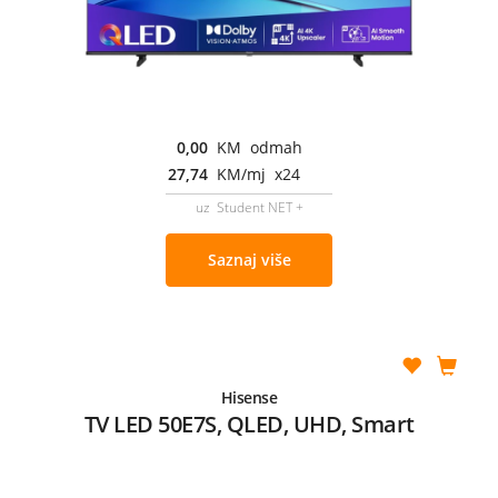
0,00
KM odmah
27,74
KM/mj x24
uz Student NET +
Saznaj više
Hisense
TV LED 50E7S, QLED, UHD, Smart