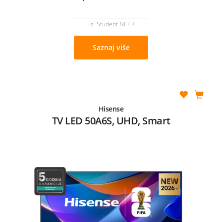
uz Student NET +
Saznaj više
Hisense
TV LED 50A6S, UHD, Smart