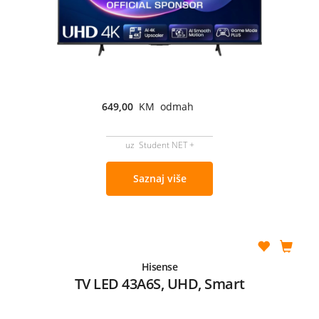
649,00
KM odmah
uz Student NET +
Saznaj više
Hisense
TV LED 43A6S, UHD, Smart