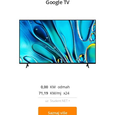
Google TV
0,00
KM odmah
71,19
KM/mj x24
uz Student NET +
Saznaj više