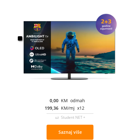
0,00
KM odmah
199,36
KM/mj x12
uz Student NET +
Saznaj više