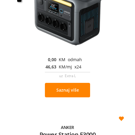
0,00
KM odmah
46,63
KM/mj x24
uz Extra L
Saznaj više
ANKER
Power Station F3000