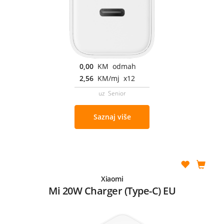
0,00
KM odmah
2,56
KM/mj x12
uz Senior
Saznaj više
Xiaomi
Mi 20W Charger (Type-C) EU