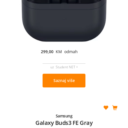
299,00
KM odmah
uz Student NET +
Saznaj više
Samsung
Galaxy Buds3 FE Gray