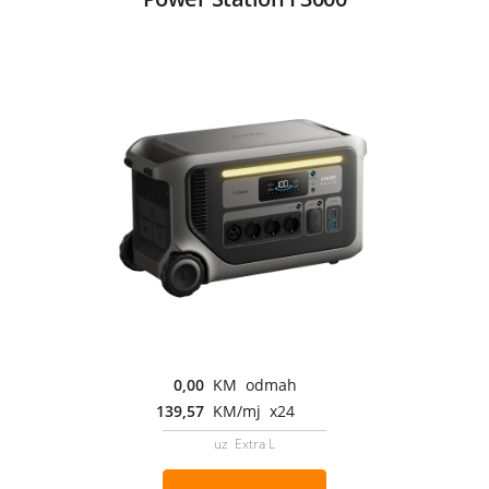
0,00
KM odmah
139,57
KM/mj x24
uz Extra L