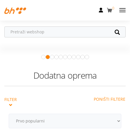
0
Mobilna
Fiksna
Ne propusti
HONOR poklone!
Internet
Uz
HONOR 600, 600 Pro i Magic 8
Pro
od 04.08.–31.08. očekuju te
Televizija
super pokloni!
Istraži ponudu
Dom
Dodatna oprema
Uređaji
Pogodnosti
PONIŠTI FILTERE
FILTER
Akcije
Podrška