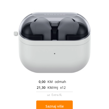
0,00
KM odmah
21,30
KM/mj x12
uz Extra XL
Saznaj više