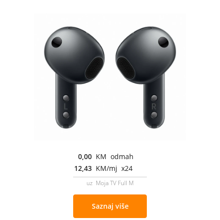
0,00
KM odmah
12,43
KM/mj x24
uz Moja TV Full M
Saznaj više