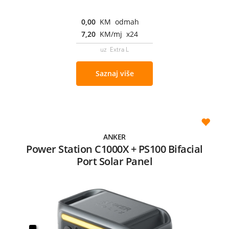
0,00
KM odmah
7,20
KM/mj x24
uz Extra L
Saznaj više
ANKER
Power Station C1000X + PS100 Bifacial
Port Solar Panel