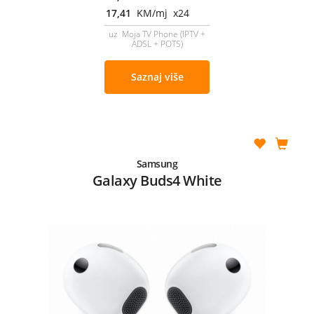
17,41
KM/mj x24
uz Moja TV Phone (IPTV +
ADSL + POTS)
Saznaj više
Samsung
Galaxy Buds4 White