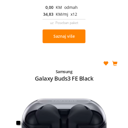
0,00
KM odmah
34,83
KM/mj x12
uz Poseban paket
Saznaj više
Samsung
Galaxy Buds3 FE Black