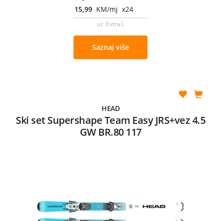
15,99
KM/mj x24
uz Extra L
Saznaj više
HEAD
Ski set Supershape Team Easy JRS+vez 4.5
GW BR.80 117