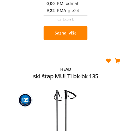
0,00
KM odmah
9,22
KM/mj x24
uz Extra L
Saznaj više
HEAD
ski štap MULTI bk-bk 135