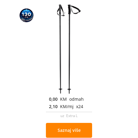
0,00
KM odmah
2,10
KM/mj x24
uz Extra L
Saznaj više