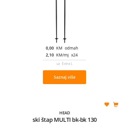
0,00
KM odmah
2,10
KM/mj x24
uz Extra L
Saznaj više
HEAD
ski štap MULTI bk-bk 130