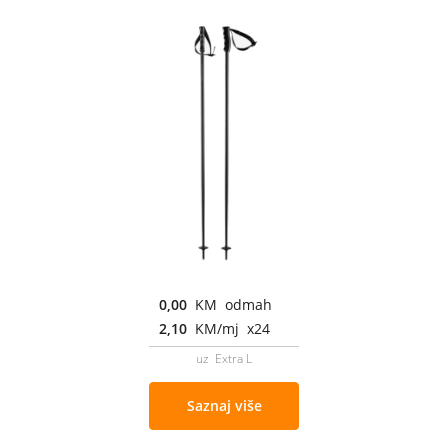
0,00
KM odmah
2,10
KM/mj x24
uz Extra L
Saznaj više