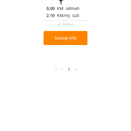
0,00
KM odmah
2,10
KM/mj x24
uz Extra L
Saznaj više
«
1
2
»