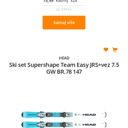
15,99
KM/mj x24
uz Extra L
Saznaj više
HEAD
Ski set Supershape Team Easy JRS+vez 7.5
GW BR.78 147