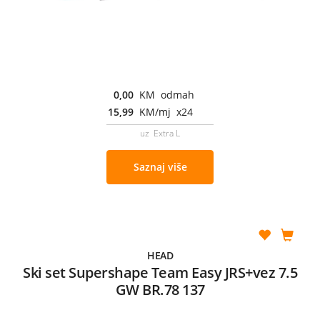
0,00
KM odmah
15,99
KM/mj x24
uz Extra L
Saznaj više
HEAD
Ski set Supershape Team Easy JRS+vez 7.5
GW BR.78 137