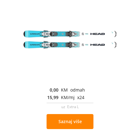
0,00
KM odmah
15,99
KM/mj x24
uz Extra L
Saznaj više