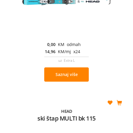
0,00
KM odmah
14,96
KM/mj x24
uz Extra L
Saznaj više
HEAD
ski štap MULTI bk 115