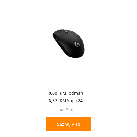
0,00
KM odmah
6,37
KM/mj x24
uz Extra L
Saznaj više