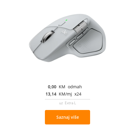
0,00
KM odmah
13,14
KM/mj x24
uz Extra L
Saznaj više