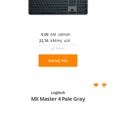
0,00
KM odmah
22,76
KM/mj x24
uz Extra L
Saznaj više
Logitech
MX Master 4 Pale Gray