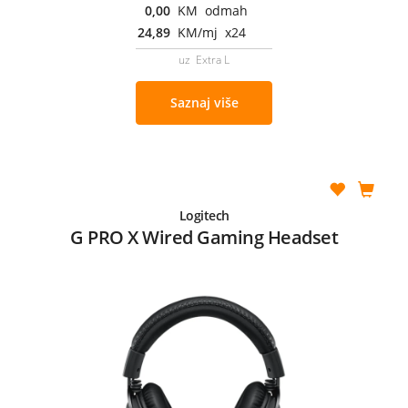
0,00
KM odmah
24,89
KM/mj x24
uz Extra L
Saznaj više
Logitech
G PRO X Wired Gaming Headset