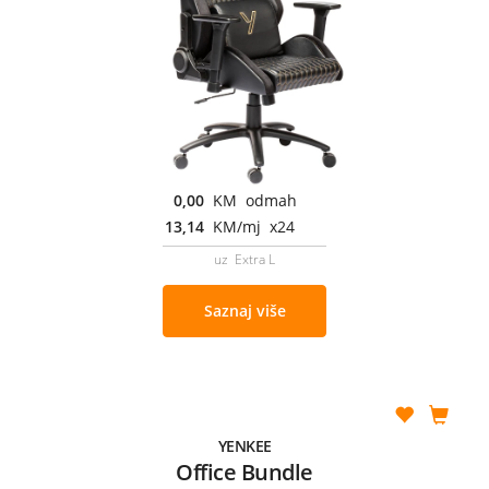
0,00
KM odmah
13,14
KM/mj x24
uz Extra L
Saznaj više
YENKEE
Office Bundle