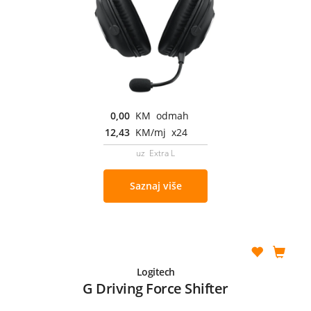
0,00
KM odmah
12,43
KM/mj x24
uz Extra L
Saznaj više
Logitech
G Driving Force Shifter