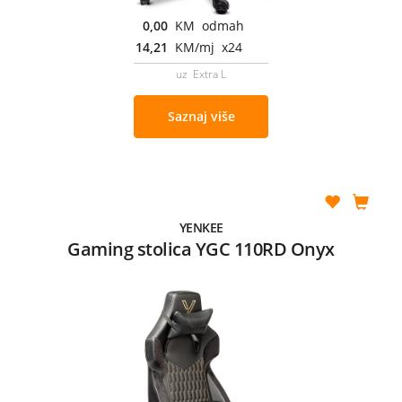
0,00
KM odmah
14,21
KM/mj x24
uz Extra L
Saznaj više
YENKEE
Gaming stolica YGC 110RD Onyx