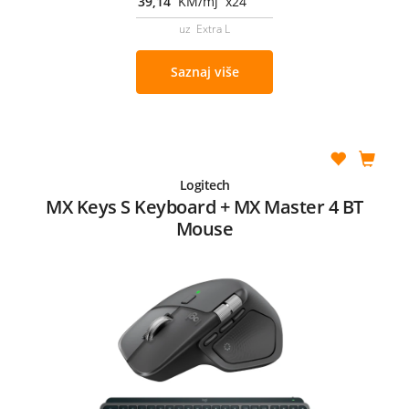
39,14
KM/mj x24
uz Extra L
Saznaj više
Logitech
MX Keys S Keyboard + MX Master 4 BT
Mouse