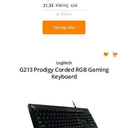
21,33
KM/mj x24
uz Extra L
Saznaj više
Logitech
G213 Prodigy Corded RGB Gaming
Keyboard