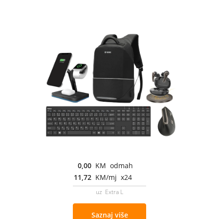
0,00
KM odmah
11,72
KM/mj x24
uz Extra L
Saznaj više