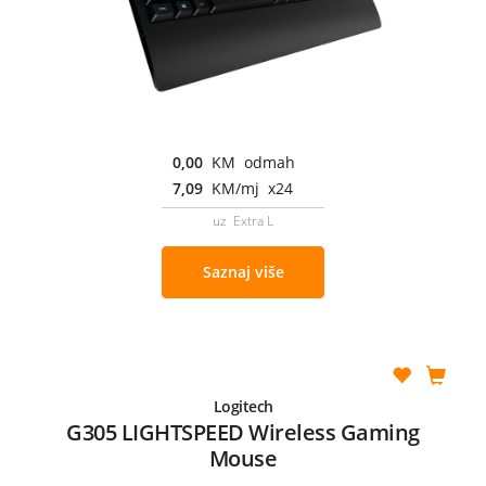
0,00
KM odmah
7,09
KM/mj x24
uz Extra L
Saznaj više
Logitech
G305 LIGHTSPEED Wireless Gaming
Mouse