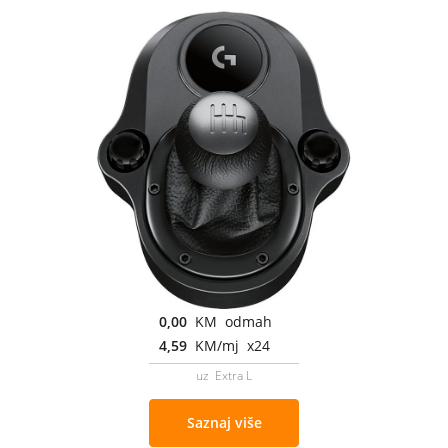
0,00
KM odmah
4,59
KM/mj x24
uz Extra L
Saznaj više