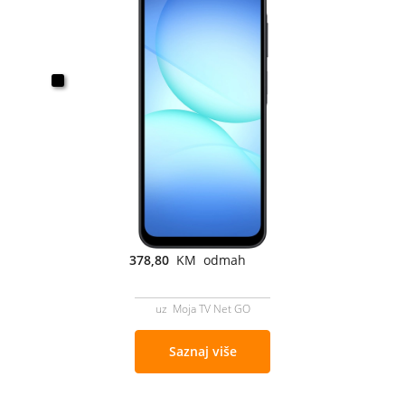
378,80
KM odmah
uz Moja TV Net GO
Saznaj više