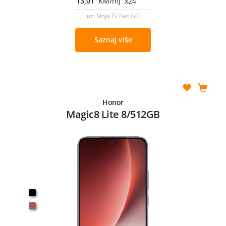
13,01
KM/mj x24
uz Moja TV Net GO
Saznaj više
Honor
Magic8 Lite 8/512GB