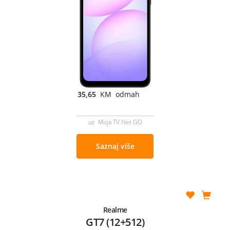
35,65
KM odmah
uz Moja TV Net GO
Saznaj više
Realme
GT7 (12+512)