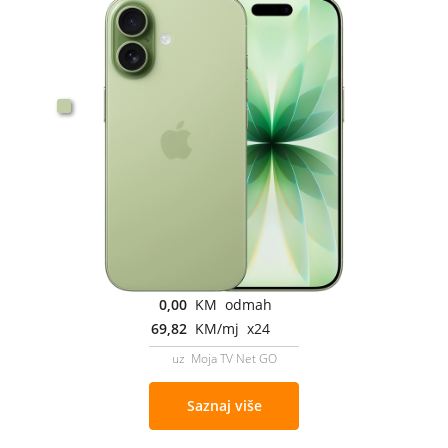
0,00
KM odmah
69,82
KM/mj x24
uz Moja TV Net GO
Saznaj više