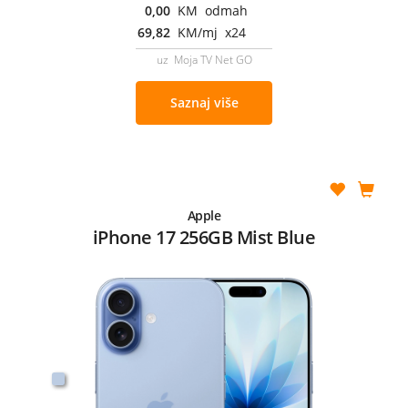
0,00
KM odmah
69,82
KM/mj x24
uz Moja TV Net GO
Saznaj više
Apple
iPhone 17 256GB Mist Blue