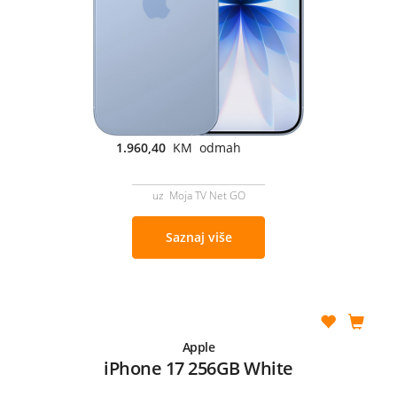
1.960,40
KM odmah
uz Moja TV Net GO
Saznaj više
Apple
iPhone 17 256GB White