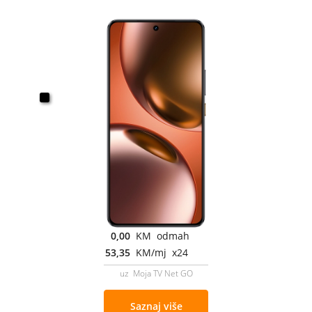
0,00
KM odmah
53,35
KM/mj x24
uz Moja TV Net GO
Saznaj više