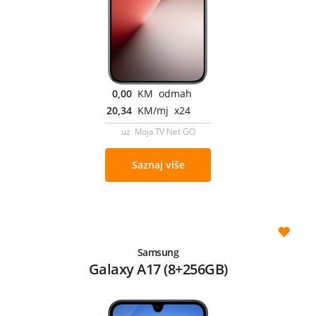
0,00
KM odmah
20,34
KM/mj x24
uz Moja TV Net GO
Saznaj više
Samsung
Galaxy A17 (8+256GB)