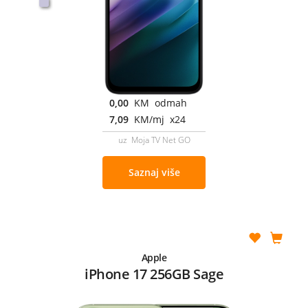
0,00
KM odmah
7,09
KM/mj x24
uz Moja TV Net GO
Saznaj više
Apple
iPhone 17 256GB Sage