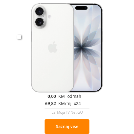
0,00
KM odmah
69,82
KM/mj x24
uz Moja TV Net GO
Saznaj više