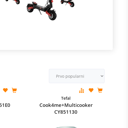
R
m
M
v
Tefal
151E0
Cook4me+Multicooker
CY851130