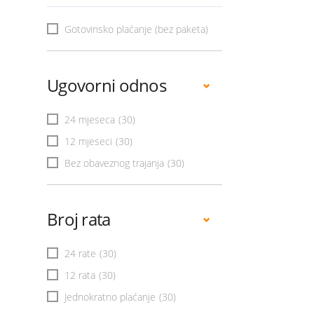
Gotovinsko plaćanje (bez paketa)
Ugovorni odnos
24 mjeseca
(30)
12 mjeseci
(30)
Bez obaveznog trajanja
(30)
Broj rata
24 rate
(30)
12 rata
(30)
Jednokratno plaćanje
(30)