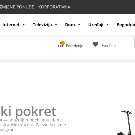
IZMJENE PONUDE
KORPORATIVNA
Internet
Televizija
Dom
Uređaji
Pogodno
0
Poređenje
Lista želja
ki pokret
a
— snažniji modeli, pouzdane
 gradsku vožnju. Za sve koji žele
oz grad.