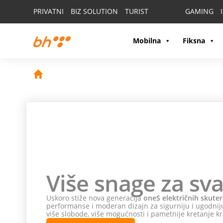
PRIVATNI
BIZ SOLUTION
TURIST
GAMING
Mobilna
Fiksna
Više snage za sva
Uskoro stiže nova generacija
oneS električnih skuter
performanse i moderan dizajn za sigurniju i ugodniju
više slobode, više mogućnosti i pametnije kretanje kr