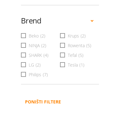
Brend
Beko
(2)
Krups
(2)
NINJA
(2)
Rowenta
(5)
SHARK
(4)
Tefal
(5)
LG
(2)
Tesla
(1)
Philips
(7)
PONIŠTI FILTERE
Administracija
B2B