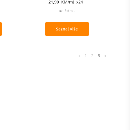
21,90
KM/mj x24
uz Extra L
Saznaj više
«
1
2
3
»