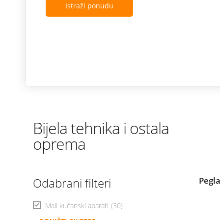
Istraži ponudu
Bijela tehnika i ostala
oprema
Odabrani filteri
Pegl
Mali kućanski aparati
(30)