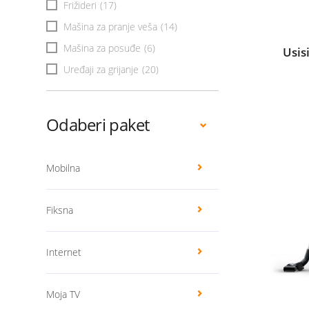
Frižideri
(17)
Mašina za pranje veša
(14)
Mašina za posuđe
(6)
Usis
Uređaji za grijanje
(20)
Odaberi paket
Mobilna
Fiksna
Internet
Moja TV