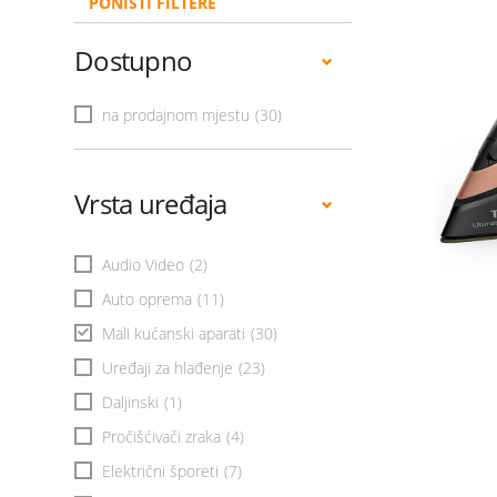
PONIŠTI FILTERE
Dostupno
na prodajnom mjestu
(30)
Vrsta uređaja
Audio Video
(2)
Auto oprema
(11)
Mali kućanski aparati
(30)
Uređaji za hlađenje
(23)
Daljinski
(1)
Pročišćivači zraka
(4)
Električni šporeti
(7)