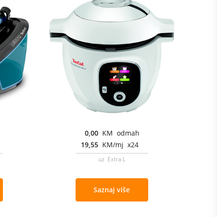
0,00
KM odmah
19,55
KM/mj x24
uz Extra L
Saznaj više