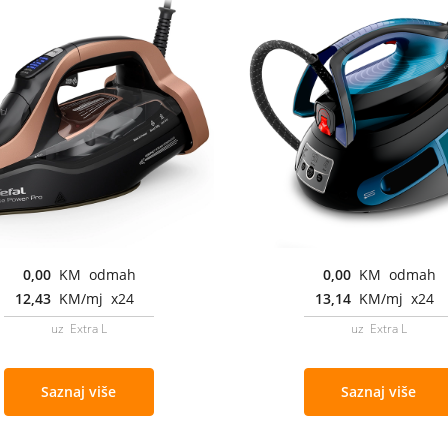
0,00
KM odmah
0,00
KM odmah
12,43
KM/mj x24
13,14
KM/mj x24
uz Extra L
uz Extra L
Saznaj više
Saznaj više