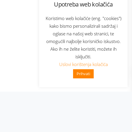
Upotreba web kolačića
com
Bonus plus
sluga
Prijava za newsletter
Koristimo web kolačiće (eng. "cookies")
kako bismo personalizirali sadržaj i
oglase na našoj web stranici, te
elecom
omogućili najbolje korisničko iskustvo.
Ako ih ne želite koristiti, možete ih
isključiti.
Uslovi korištenja kolačića
Prihvati
👋 Zdravo, kako mogu pomoći?