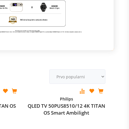
M
v
Philips
TAN OS
QLED TV 50PUS8510/12 4K TITAN
OS Smart Ambilight