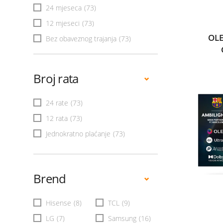
24 mjeseca
(73)
12 mjeseci
(73)
OLE
Bez obaveznog trajanja
(73)
Broj rata
24 rate
(73)
12 rata
(73)
Jednokratno plaćanje
(73)
Brend
Hisense
(8)
TCL
(9)
LG
(7)
Samsung
(16)