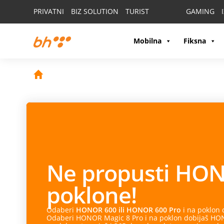
PRIVATNI
BIZ SOLUTION
TURIST
GAMING
Mobilna
Fiksna
Ne propusti
HON
poklone!
Odaberi
HONOR 600 ili HONOR 600 Pro
i na poklon
Odaberi HONOR Magic 8 Pro i na poklon dobijaš HONO