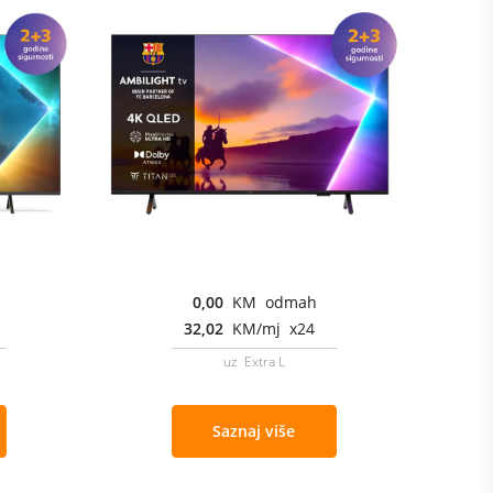
0,00
KM odmah
32,02
KM/mj x24
uz Extra L
Saznaj više