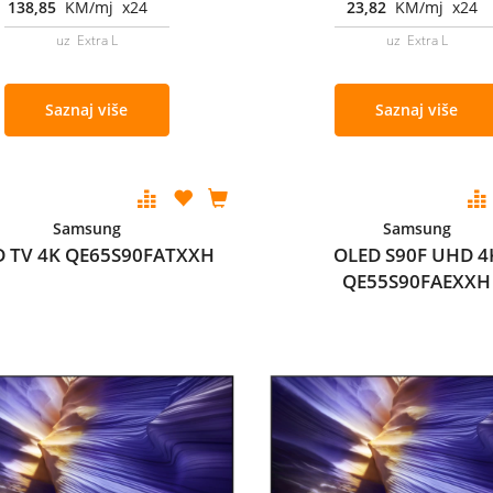
138,85
KM/mj x24
23,82
KM/mj x24
uz Extra L
uz Extra L
Saznaj više
Saznaj više
Samsung
Samsung
D TV 4K QE65S90FATXXH
OLED S90F UHD 4
QE55S90FAEXXH