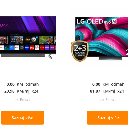
0,00
KM odmah
0,00
KM odmah
20,98
KM/mj x24
81,87
KM/mj x24
uz Extra L
uz Extra L
Saznaj više
Saznaj više