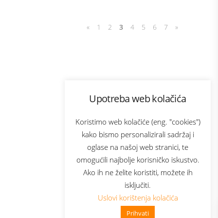
«
1
2
3
4
5
6
7
»
Program lojalnosti
Upotreba web kolačića
com
Bonus plus
sluga
Prijava za newsletter
Koristimo web kolačiće (eng. "cookies")
kako bismo personalizirali sadržaj i
oglase na našoj web stranici, te
elecom
omogućili najbolje korisničko iskustvo.
Ako ih ne želite koristiti, možete ih
isključiti.
Uslovi korištenja kolačića
Prihvati
👋 Zdravo, kako mogu pomoći?