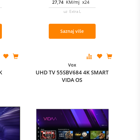
27,74
KM/mj x24
uz Extra L
Saznaj više
Vox
K
UHD TV 55SBV684 4K SMART
VIDA OS