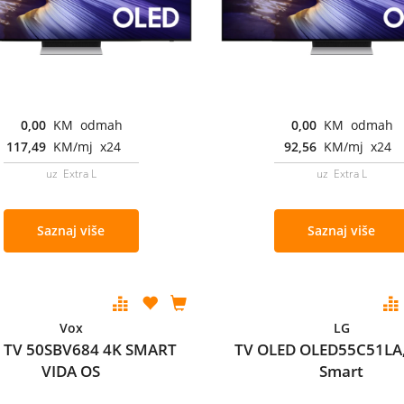
0,00
KM odmah
0,00
KM odmah
117,49
KM/mj x24
92,56
KM/mj x24
uz Extra L
uz Extra L
Saznaj više
Saznaj više
Vox
LG
 TV 50SBV684 4K SMART
TV OLED OLED55C51LA
VIDA OS
Smart