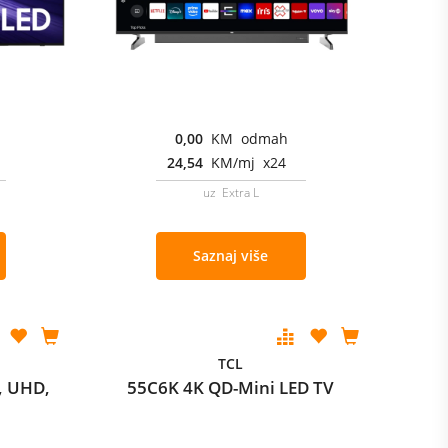
0,00
KM odmah
24,54
KM/mj x24
uz Extra L
Saznaj više
TCL
, UHD,
55C6K 4K QD-Mini LED TV