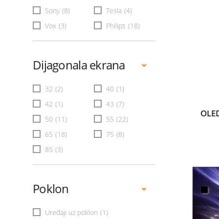
Sony
(8)
Tesla
(4)
Vox
(3)
Philips
(18)
Dijagonala ekrana
32
(2)
40
(1)
42
(1)
43
(7)
OLE
50
(11)
55
(22)
65
(18)
75
(8)
85
(3)
Poklon
Uređaji uz poklon
(1)