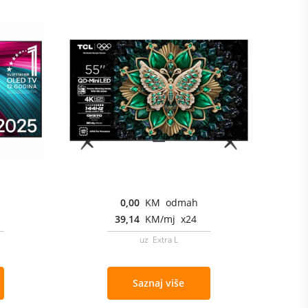
0,00
KM odmah
39,14
KM/mj x24
uz Extra L
Saznaj više