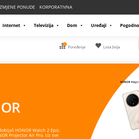
IZMJENE PONUDE
KORPORATIVNA
Internet
Televizija
Dom
Uređaji
Pogodno
0
Poređenje
Lista želja
OR
 dobijaš HONOR Watch 2 Epic.
R Projector Air Pro. Uz sve