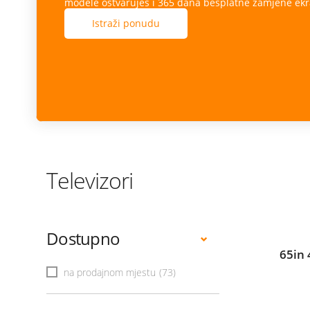
modele ostvaruješ i 365 dana besplatne zamjene ekr
Istraži ponudu
Televizori
Dostupno
65in
na prodajnom mjestu
(73)