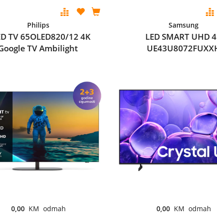
Philips
Samsung
D TV 65OLED820/12 4K
LED SMART UHD 
Google TV Ambilight
UE43U8072FUXX
0,00
KM odmah
0,00
KM odmah