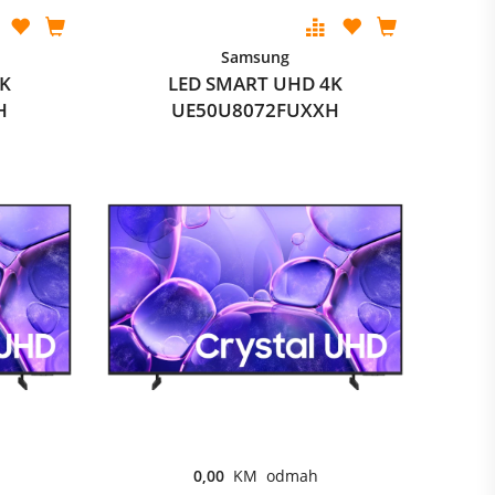
Samsung
4K
LED SMART UHD 4K
H
UE50U8072FUXXH
0,00
KM odmah