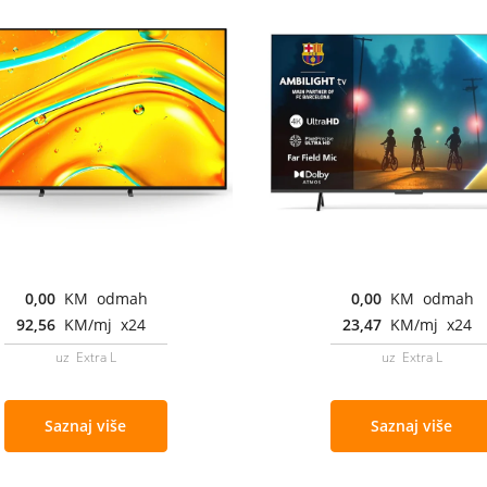
0,00
KM odmah
0,00
KM odmah
92,56
KM/mj x24
23,47
KM/mj x24
uz Extra L
uz Extra L
Saznaj više
Saznaj više