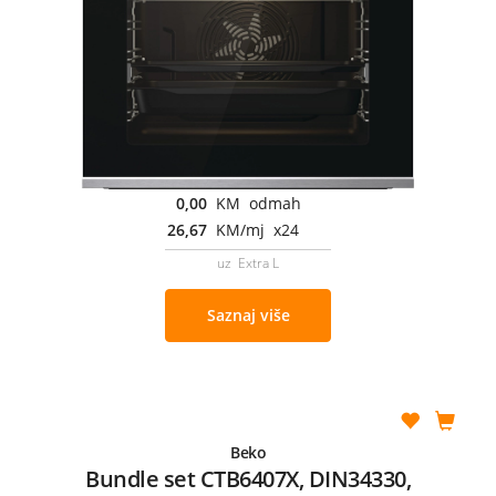
0,00
KM odmah
26,67
KM/mj x24
uz Extra L
Saznaj više
Beko
Bundle set CTB6407X, DIN34330,