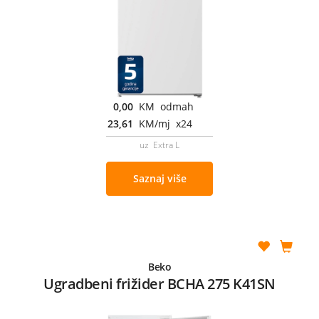
0,00
KM odmah
23,61
KM/mj x24
uz Extra L
Saznaj više
Beko
Ugradbeni frižider BCHA 275 K41SN