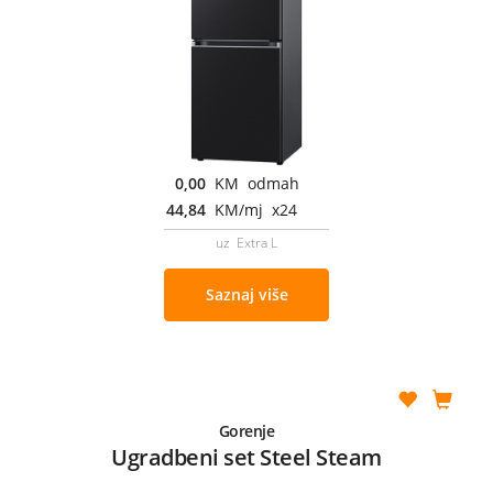
0,00
KM odmah
44,84
KM/mj x24
uz Extra L
Saznaj više
Gorenje
Ugradbeni set Steel Steam