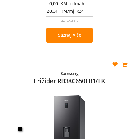
0,00
KM odmah
28,31
KM/mj x24
uz Extra L
Saznaj više
Samsung
Frižider RB38C650EB1/EK