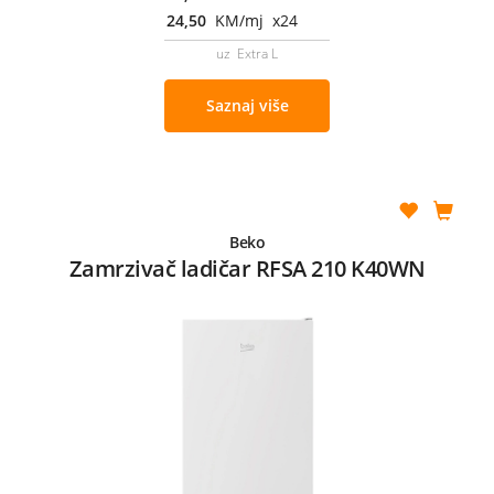
24,50
KM/mj x24
uz Extra L
Saznaj više
Beko
Zamrzivač ladičar RFSA 210 K40WN