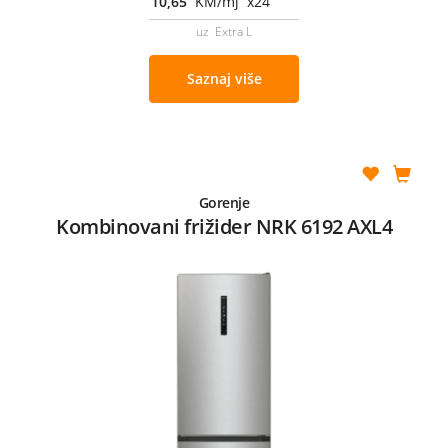
10,65
KM/mj x24
uz Extra L
Saznaj više
Gorenje
Kombinovani frižider NRK 6192 AXL4