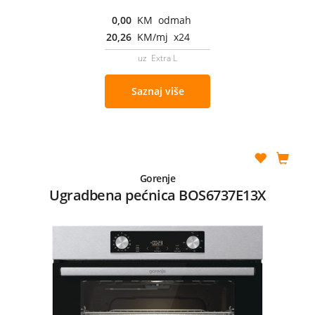
0,00
KM odmah
20,26
KM/mj x24
uz Extra L
Saznaj više
Gorenje
Ugradbena pećnica BOS6737E13X