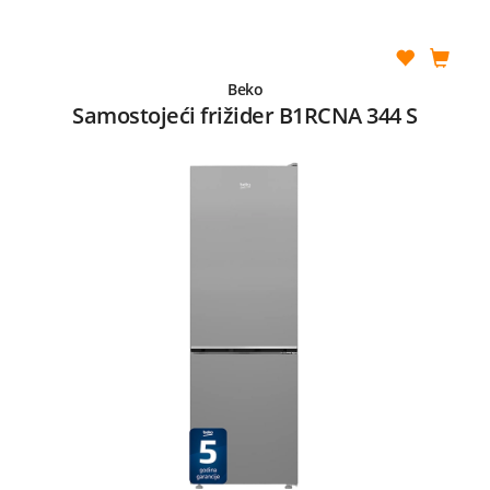
Beko
Samostojeći frižider B1RCNA 344 S