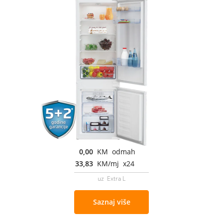
0,00
KM odmah
33,83
KM/mj x24
uz Extra L
Saznaj više