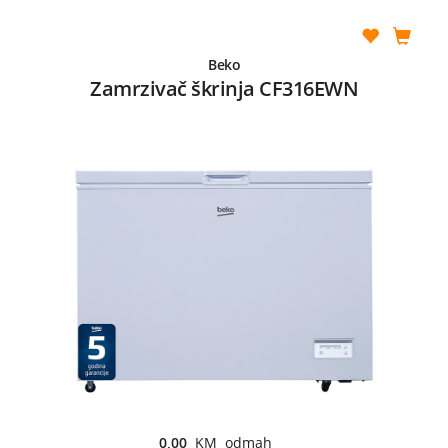
Beko
Zamrzivač škrinja CF316EWN
0,00
KM odmah