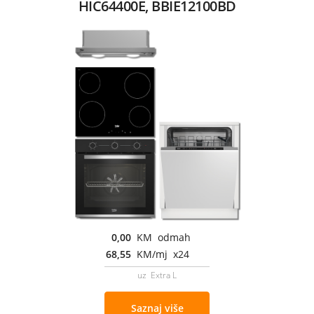
HIC64400E, BBIE12100BD
0,00
KM odmah
68,55
KM/mj x24
uz Extra L
Saznaj više