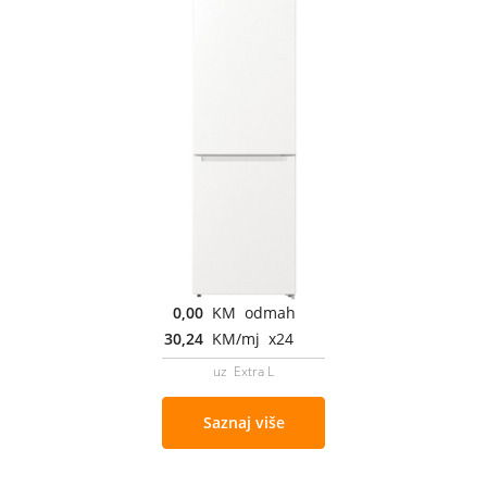
0,00
KM odmah
30,24
KM/mj x24
uz Extra L
Saznaj više