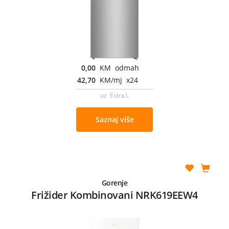
0,00
KM odmah
42,70
KM/mj x24
uz Extra L
Saznaj više
Gorenje
Frižider Kombinovani NRK619EEW4