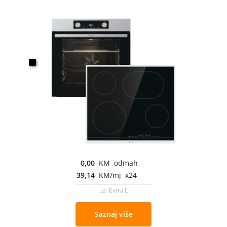
0,00
KM odmah
39,14
KM/mj x24
uz Extra L
Saznaj više