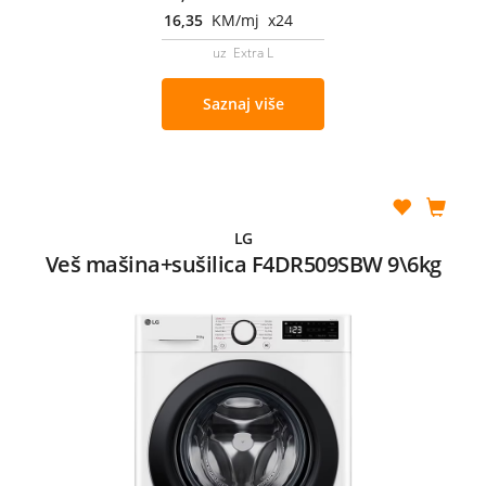
16,35
KM/mj x24
uz Extra L
Saznaj više
LG
Veš mašina+sušilica F4DR509SBW 9\6kg