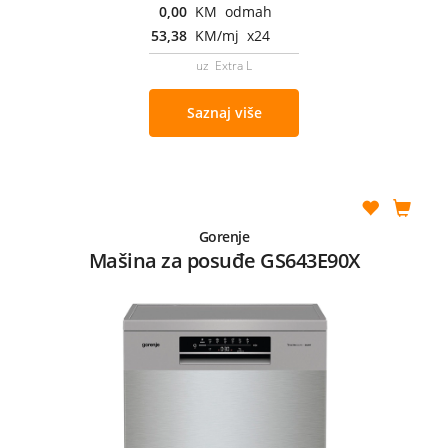
0,00
KM odmah
53,38
KM/mj x24
uz Extra L
Saznaj više
Gorenje
Mašina za posuđe GS643E90X