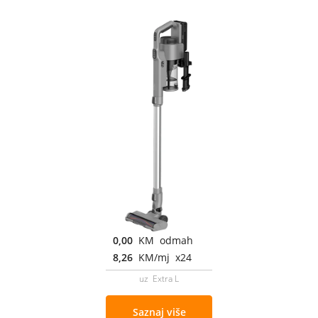
0,00
KM odmah
8,26
KM/mj x24
uz Extra L
Saznaj više