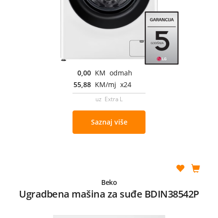
0,00
KM odmah
55,88
KM/mj x24
uz Extra L
Saznaj više
Beko
Ugradbena mašina za suđe BDIN38542P