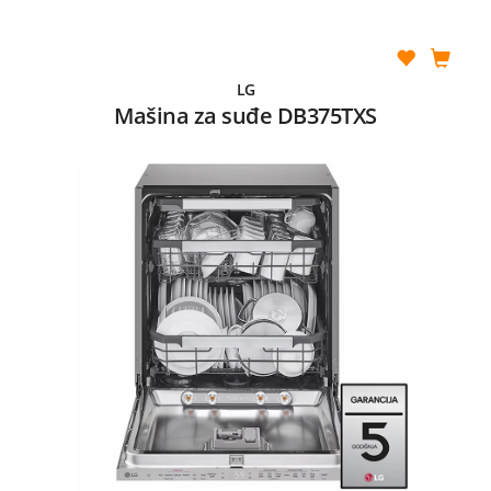
LG
Mašina za suđe DB375TXS