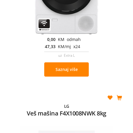
0,00
KM odmah
47,33
KM/mj x24
uz Extra L
Saznaj više
LG
Veš mašina F4X1008NWK 8kg