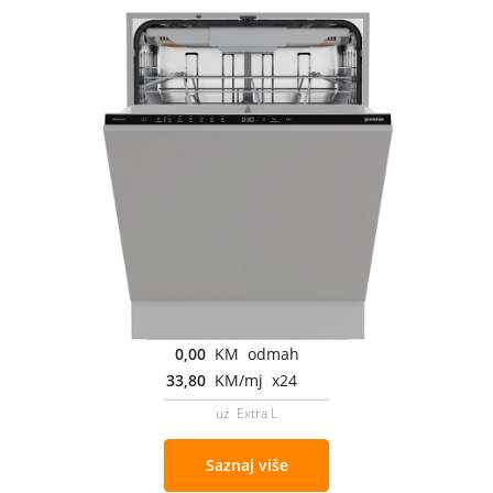
0,00
KM odmah
33,80
KM/mj x24
uz Extra L
Saznaj više