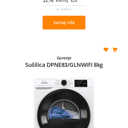
22,76
KM/mj x24
uz Extra L
Saznaj više
Gorenje
Sušilica DPNE83/GLNWIFI 8kg