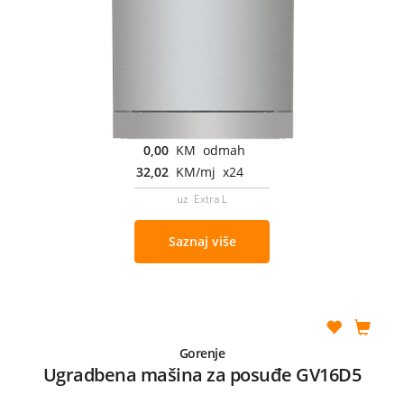
0,00
KM odmah
32,02
KM/mj x24
uz Extra L
Saznaj više
Gorenje
Ugradbena mašina za posuđe GV16D5