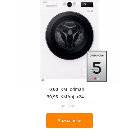
0,00
KM odmah
30,95
KM/mj x24
uz Extra L
Saznaj više