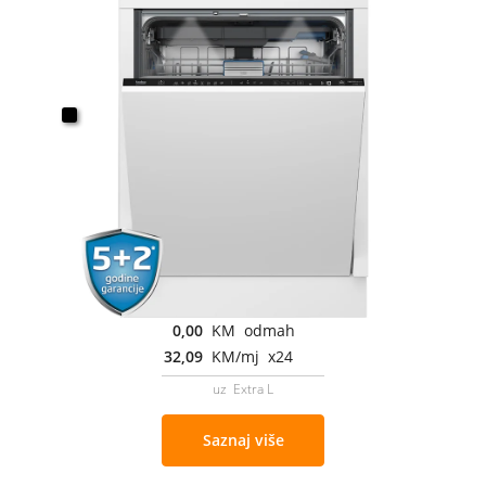
0,00
KM odmah
32,09
KM/mj x24
uz Extra L
Saznaj više