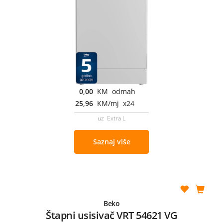
0,00
KM odmah
25,96
KM/mj x24
uz Extra L
Saznaj više
Beko
Štapni usisivač VRT 54621 VG