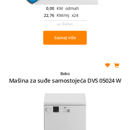
0,00
KM odmah
22,76
KM/mj x24
uz Extra L
Saznaj više
Beko
Mašina za suđe samostojeća DVS 05024 W