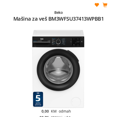
Beko
Mašina za veš BM3WFSU37413WPBB1
0,00
KM odmah