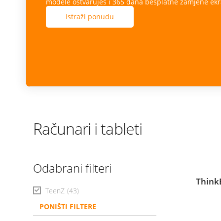
Računari i tableti
Odabrani filteri
ThinkB
TeenZ
(43)
PONIŠTI FILTERE