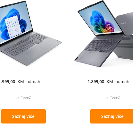
1.999,00
KM odmah
1.899,00
KM odmah
uz TeenZ
uz TeenZ
Saznaj više
Saznaj više