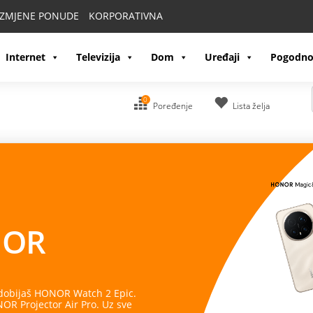
IZMJENE PONUDE
KORPORATIVNA
Internet
Televizija
Dom
Uređaji
Pogodno
0
Poređenje
Lista želja
Vaš partn
Apple Watch
spaja stil, inova
zdravlje, treninge i obaveze, 
Pronađite model koji odgovar