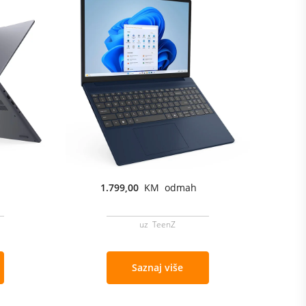
1.799,00
KM odmah
uz TeenZ
Saznaj više