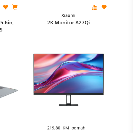
Xiaomi
5.6in,
2K Monitor A27Qi
S
219,80
KM odmah