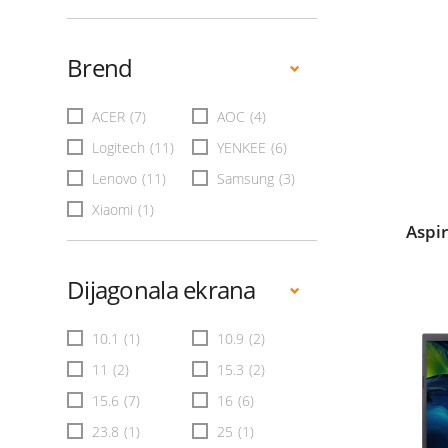
Brend
ACER
(7)
AOC
(4)
Logitech
(11)
YENKEE
(6)
Lenovo
(11)
Samsung
(3)
Xiaomi
(1)
Aspi
Dijagonala ekrana
10.1
(1)
10.9
(2)
11
(2)
15.3
(2)
15.6
(7)
16
(6)
23.8
(1)
25
(1)