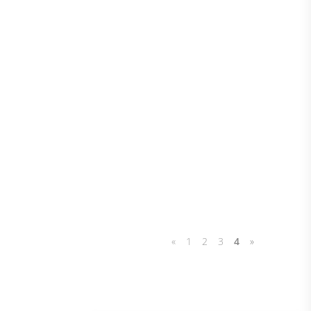
«
1
2
3
4
»