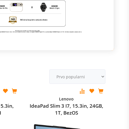
M
v
Lenovo
5.3in,
IdeaPad Slim 3 I7, 15.3in, 24GB,
H
1T, BezOS