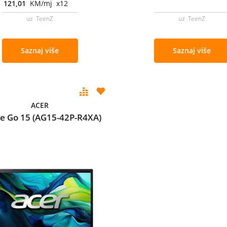
121,01
KM/mj x12
uz TeenZ
uz TeenZ
Saznaj više
Saznaj više
ACER
re Go 15 (AG15-42P-R4XA)