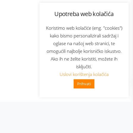
Program lojalnosti
Upotreba web kolačića
com
Bonus plus
sluga
Prijava za newsletter
Koristimo web kolačiće (eng. "cookies")
kako bismo personalizirali sadržaj i
oglase na našoj web stranici, te
elecom
omogućili najbolje korisničko iskustvo.
Ako ih ne želite koristiti, možete ih
isključiti.
Uslovi korištenja kolačića
Prihvati
👋 Zdravo, kako mogu pomoći?