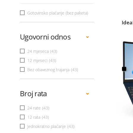
Gotovinsko plaćanje (bez paketa)
Idea
Ugovorni odnos
24 mjeseca
(43)
12 mjeseci
(43)
Bez obaveznog trajanja
(43)
Broj rata
24 rate
(43)
12 rata
(43)
Jednokratno plaćanje
(43)