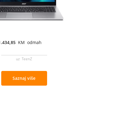
1.434,85
KM odmah
uz TeenZ
Saznaj više