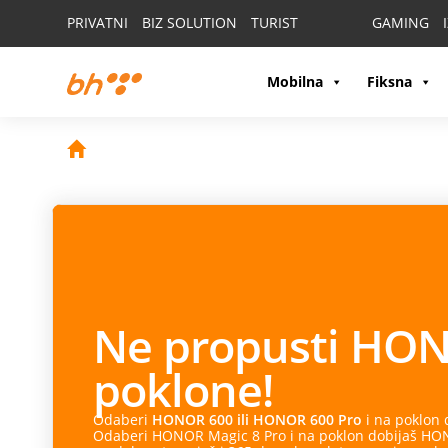
PRIVATNI
BIZ SOLUTION
TURIST
GAMING
Mobilna
Fiksna
.
e