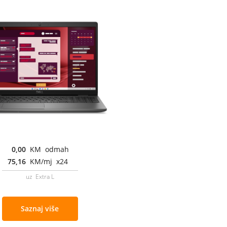
0,00
KM odmah
75,16
KM/mj x24
uz Extra L
Saznaj više