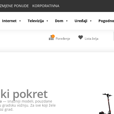
IZMJENE PONUDE
KORPORATIVNA
Internet
Televizija
Dom
Uređaji
Pogodno
0
Poređenje
Lista želja
ki pokret
a
— snažniji modeli, pouzdane
 gradsku vožnju. Za sve koji žele
oz grad.