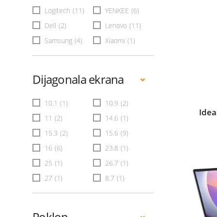
Logitech
(11)
YENKEE
(6)
Dell
(2)
Lenovo
(11)
Samsung
(4)
Xiaomi
(1)
Dijagonala ekrana
10.1
(1)
10.9
(2)
Idea
11
(2)
14.6
(1)
15.3
(2)
15.6
(9)
16
(6)
23.8
(1)
25
(1)
26.7
(1)
27
(1)
8.7
(1)
Poklon