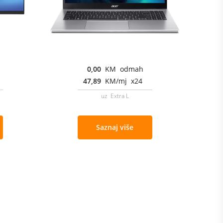
0,00
KM odmah
47,89
KM/mj x24
uz Extra L
Saznaj više