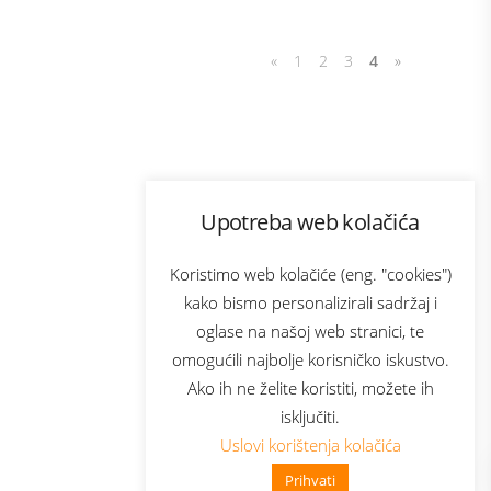
«
1
2
3
4
»
Program lojalnosti
Upotreba web kolačića
com
Bonus plus
sluga
Prijava za newsletter
Koristimo web kolačiće (eng. "cookies")
kako bismo personalizirali sadržaj i
oglase na našoj web stranici, te
elecom
omogućili najbolje korisničko iskustvo.
Ako ih ne želite koristiti, možete ih
isključiti.
Uslovi korištenja kolačića
Prihvati
👋 Zdravo, kako mogu pomoći?