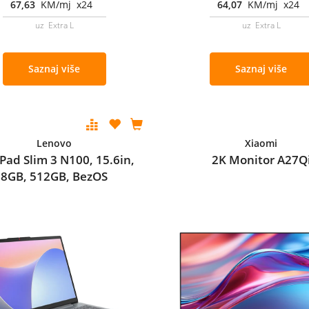
67,63
KM/mj x24
64,07
KM/mj x24
uz Extra L
uz Extra L
Saznaj više
Saznaj više
Lenovo
Xiaomi
Pad Slim 3 N100, 15.6in,
2K Monitor A27Q
8GB, 512GB, BezOS