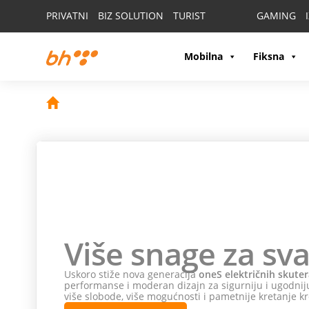
PRIVATNI
BIZ SOLUTION
TURIST
GAMING
Mobilna
Fiksna
Više snage za sva
Uskoro stiže nova generacija
oneS električnih skuter
performanse i moderan dizajn za sigurniju i ugodniju
više slobode, više mogućnosti i pametnije kretanje kr