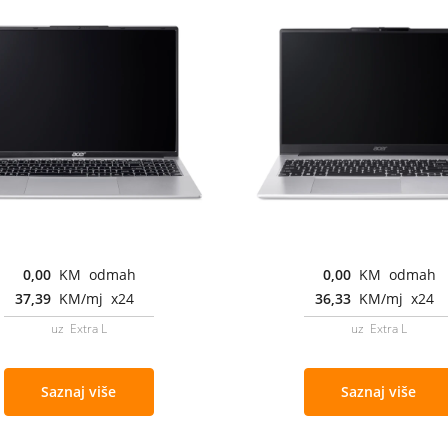
0,00
KM odmah
0,00
KM odmah
37,39
KM/mj x24
36,33
KM/mj x24
uz Extra L
uz Extra L
Saznaj više
Saznaj više