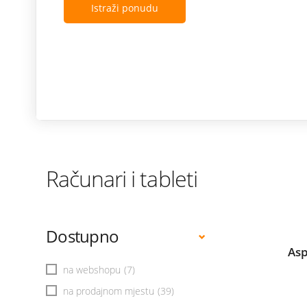
Istraži ponudu
Računari i tableti
Dostupno
Asp
na webshopu
(7)
na prodajnom mjestu
(39)