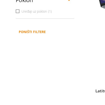
Uređaji uz poklon
(1)
PONIŠTI FILTERE
Lati