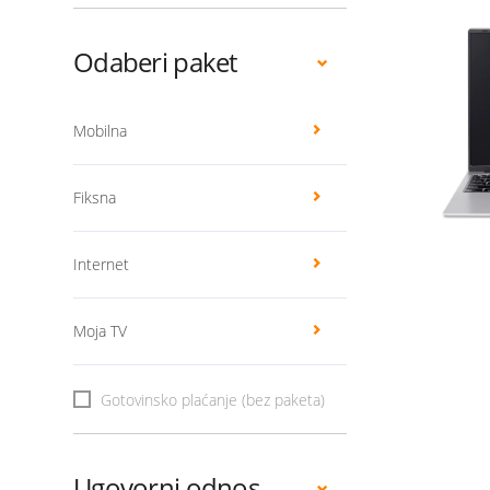
Odaberi paket
Mobilna
Fiksna
Internet
Moja TV
Gotovinsko plaćanje (bez paketa)
Ugovorni odnos