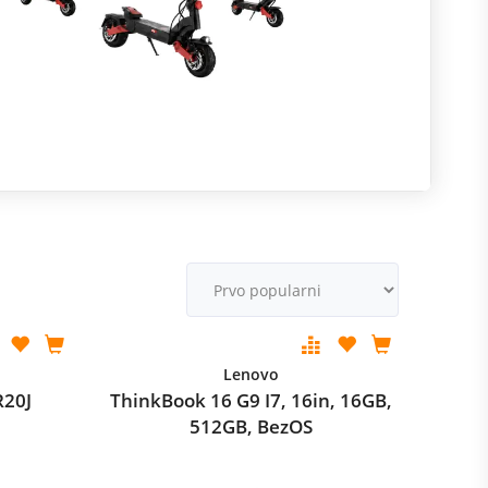
R
m
M
v
Lenovo
R20J
ThinkBook 16 G9 I7, 16in, 16GB,
512GB, BezOS