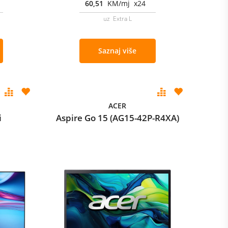
60,51
KM/mj x24
uz Extra L
Saznaj više
ACER
i
Aspire Go 15 (AG15-42P-R4XA)