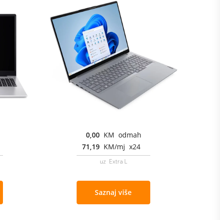
0,00
KM odmah
71,19
KM/mj x24
uz Extra L
Saznaj više