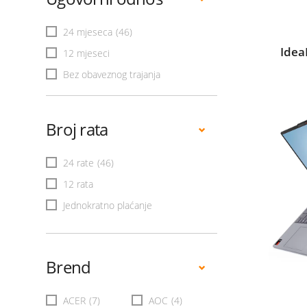
24 mjeseca
(46)
Idea
12 mjeseci
Bez obaveznog trajanja
Broj rata
24 rate
(46)
12 rata
Jednokratno plaćanje
Brend
ACER
(7)
AOC
(4)