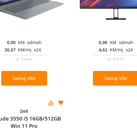
0,00
KM odmah
0,00
KM odmah
26,67
KM/mj x24
4,62
KM/mj x24
uz Extra L
uz Extra L
Saznaj više
Saznaj više
Dell
tude 3550 i5 16GB/512GB
Win 11 Pro