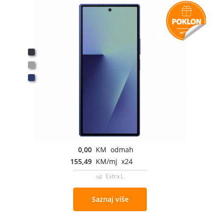
0,00
KM odmah
155,49
KM/mj x24
uz Extra L
Saznaj više