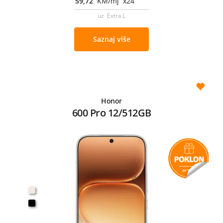
59,72
KM/mj x24
uz Extra L
Saznaj više
Honor
600 Pro 12/512GB