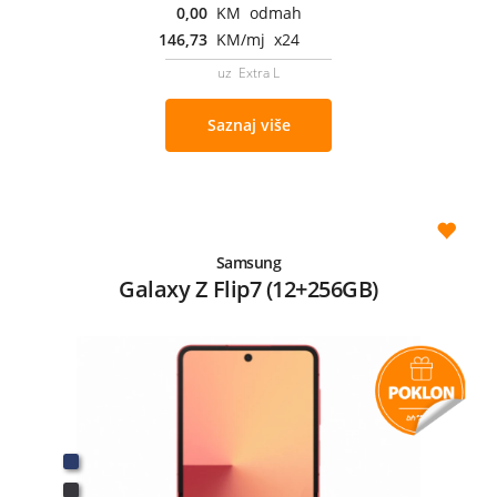
0,00
KM odmah
146,73
KM/mj x24
uz Extra L
Saznaj više
Samsung
Galaxy Z Flip7 (12+256GB)