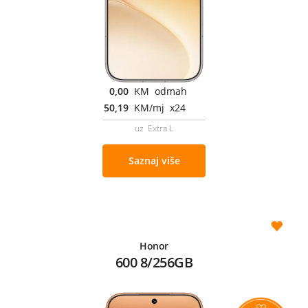
0,00
KM odmah
50,19
KM/mj x24
uz Extra L
Saznaj više
Honor
600 8/256GB