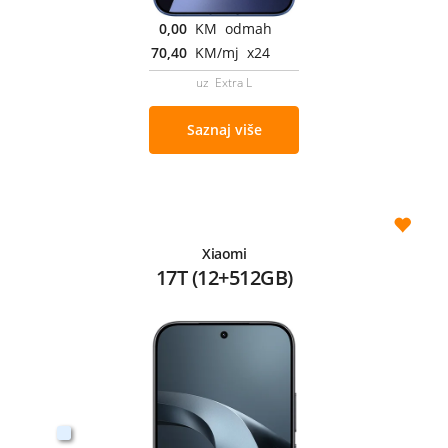
0,00
KM odmah
70,40
KM/mj x24
uz Extra L
Saznaj više
Xiaomi
17T (12+512GB)