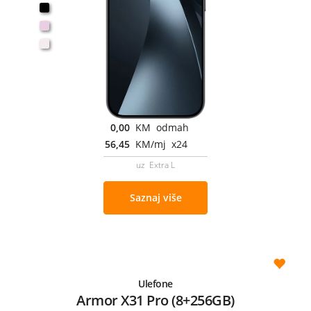
0,00
KM odmah
56,45
KM/mj x24
uz Extra L
Saznaj više
Ulefone
Armor X31 Pro (8+256GB)