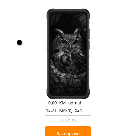
0,00
KM odmah
15,71
KM/mj x24
uz Extra L
Saznaj više