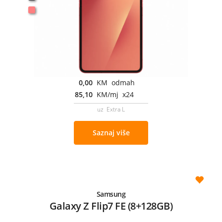
0,00
KM odmah
85,10
KM/mj x24
uz Extra L
Saznaj više
Samsung
Galaxy Z Flip7 FE (8+128GB)