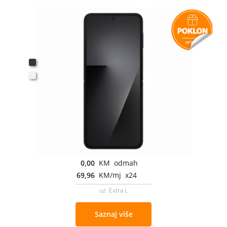
0,00
KM odmah
69,96
KM/mj x24
uz Extra L
Saznaj više