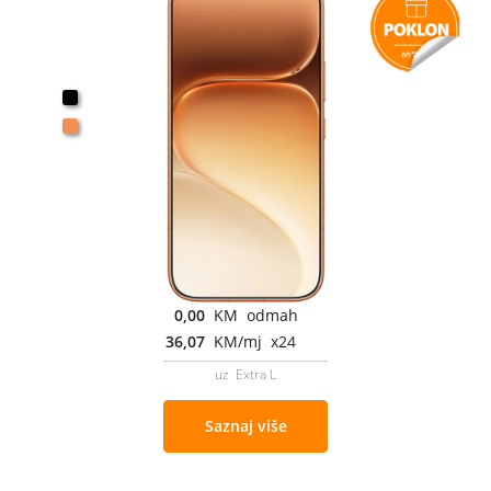
0,00
KM odmah
36,07
KM/mj x24
uz Extra L
Saznaj više