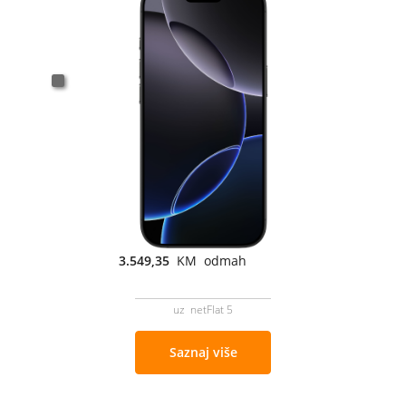
3.549,35
KM odmah
uz netFlat 5
Saznaj više