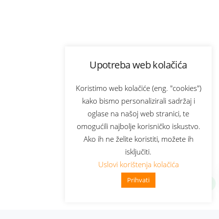
Upotreba web kolačića
Koristimo web kolačiće (eng. "cookies")
kako bismo personalizirali sadržaj i
oglase na našoj web stranici, te
omogućili najbolje korisničko iskustvo.
Ako ih ne želite koristiti, možete ih
isključiti.
Uslovi korištenja kolačića
Prihvati