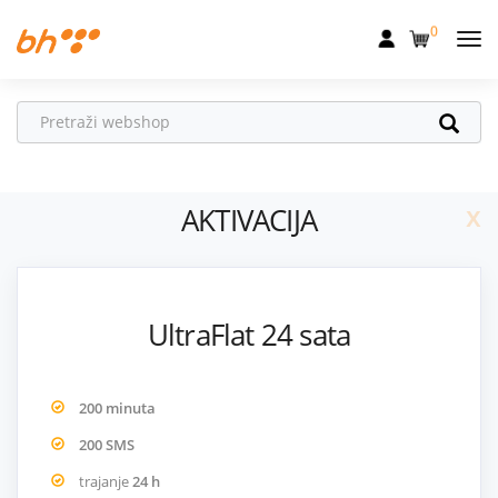
0
Mobilna
Fiksna
Internet
x
AKTIVACIJA
Televizija
Dom
Uređaji
UltraFlat 24 sata
Pogodnosti
Akcije
200 minuta
Podrška
200 SMS
trajanje
24 h