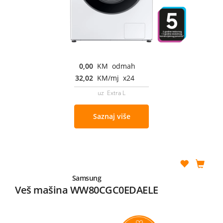
0,00
KM odmah
32,02
KM/mj x24
uz Extra L
Saznaj više
Samsung
Veš mašina WW80CGC0EDAELE