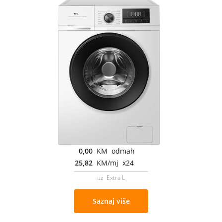
0,00
KM odmah
25,82
KM/mj x24
uz Extra L
Saznaj više