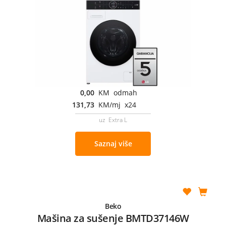
0,00
KM odmah
131,73
KM/mj x24
uz Extra L
Saznaj više
Beko
Mašina za sušenje BMTD37146W