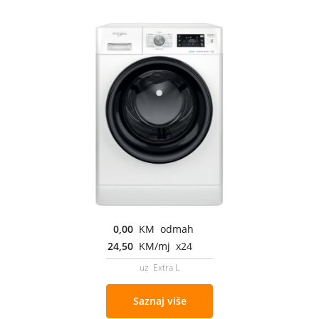
0,00
KM odmah
24,50
KM/mj x24
uz Extra L
Saznaj više