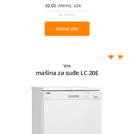
32,02
KM/mj x24
uz Extra L
Saznaj više
Vox
mašina za suđe LC 20E