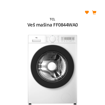
TCL
Veš mašina FF0844WA0