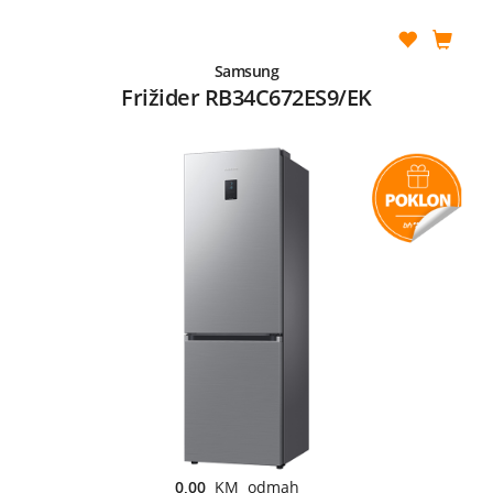
Samsung
Frižider RB34C672ES9/EK
0,00
KM odmah