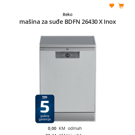
Beko
mašina za suđe BDFN 26430 X Inox
0,00
KM odmah