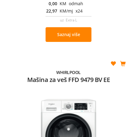
0,00
KM odmah
22,97
KM/mj x24
uz Extra L
Saznaj više
WHIRLPOOL
Mašina za veš FFD 9479 BV EE