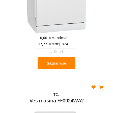
0,00
KM odmah
17,77
KM/mj x24
uz Extra L
Saznaj više
TCL
Veš mašina FF0924WA2