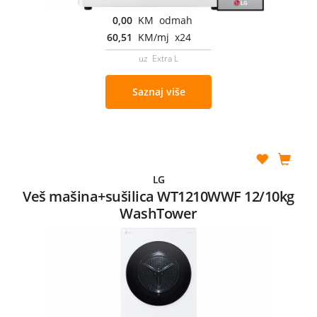
0,00
KM odmah
60,51
KM/mj x24
uz Extra L
Saznaj više
LG
Veš mašina+sušilica WT1210WWF 12/10kg
WashTower