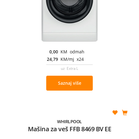
0,00
KM odmah
24,79
KM/mj x24
uz Extra L
Saznaj više
WHIRLPOOL
Mašina za veš FFB 8469 BV EE