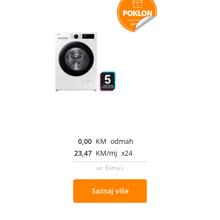
0,00
KM odmah
23,47
KM/mj x24
uz Extra L
Saznaj više