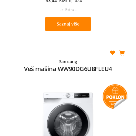
33,44
KM/mj x24
uz Extra L
Saznaj više
Samsung
Veš mašina WW90DG6U8FLEU4