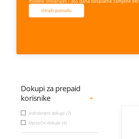
modele ostvaruješ i 365 dana besplatne zamjene ekr
Istraži ponudu
Dokupi za prepaid
korisnike
Jednokratni dokupi
(7)
Mjesečni dokupi
(4)