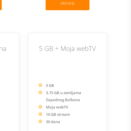
Aktiviraj
na
5 GB + Moja webTV
5 GB
3.75 GB u zemljama
Zapadnog Balkana
Moja webTV
10 GB stream
30 dana