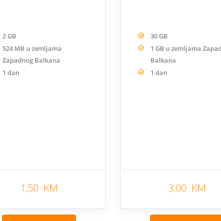
2 GB
30 GB
524 MB u zemljama
1 GB u zemljama Zapa
Zapadnog Balkana
Balkana
1 dan
1 dan
1,50 KM
3,00 KM
Nazad