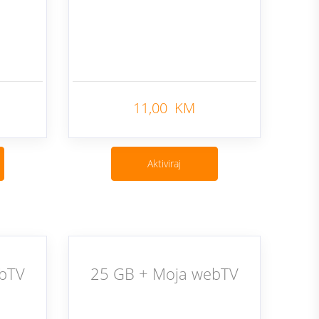
11,00 KM
Nazad
Nazad
Aktiviraj
ebTV
25 GB + Moja webTV