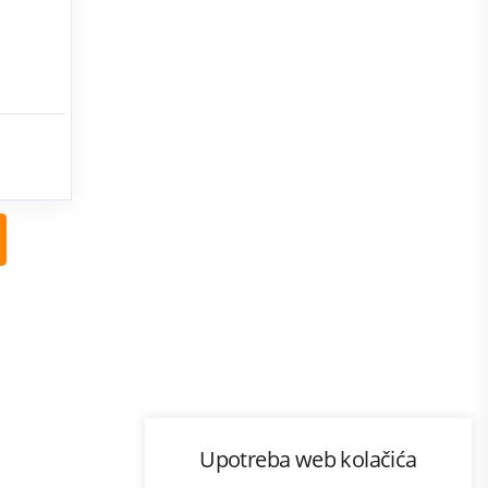
Nazad
Program lojalnosti
Upotreba web kolačića
com
Bonus plus