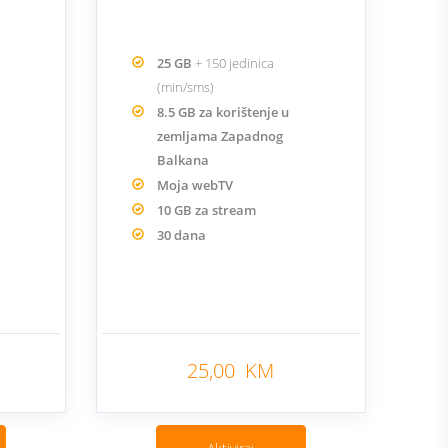
25 GB
+ 150 jedinica
(min/sms)
8.5 GB za korištenje u
zemljama Zapadnog
Balkana
Moja webTV
10 GB za stream
30 dana
25,00 KM
Nazad
Nazad