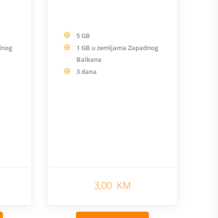
5 GB
dnog
1 GB u zemljama Zapadnog
Balkana
3 dana
3,00 KM
Nazad
Nazad