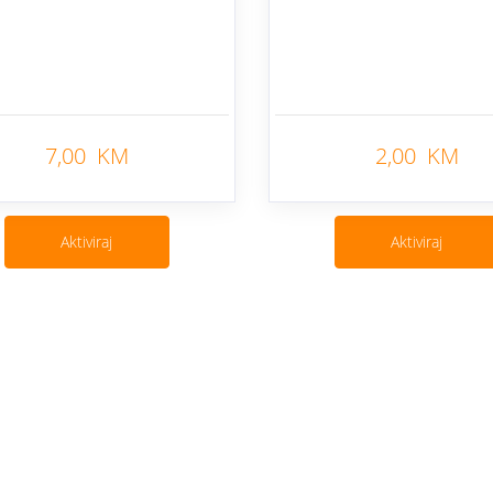
7,00 KM
2,00 KM
Nazad
Aktiviraj
Aktiviraj
Cjenovnik i uslovi
Aplikacije
Izmjene ponude
Moj BH Tele