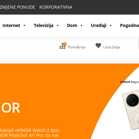
IZMJENE PONUDE
KORPORATIVNA
Internet
Televizija
Dom
Uređaji
Pogodno
0
Poređenje
Lista želja
OR
 dobijaš HONOR Watch 2 Epic.
R Projector Air Pro. Uz sve