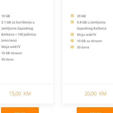
10 GB
20 GB
5.1 GB za korištenje u
6.8 GB u zemljama
zemljama Zapadnog
Zapadnog Balkana
Balkana + 100 jedinica
Moja webTV
(min/sms)
10 GB za stream
Moja webTV
30 dana
10 GB stream
30 dana
15,00 KM
20,00 KM
Nazad