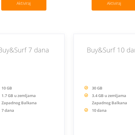
Aktiviraj
Aktiviraj
Buy&Surf 7 dana
Buy&Surf 10 da
10 GB
30 GB
1.7 GB u zemljama
3.4 GB u zemljama
Zapadnog Balkana
Zapadnog Balkana
7 dana
10 dana