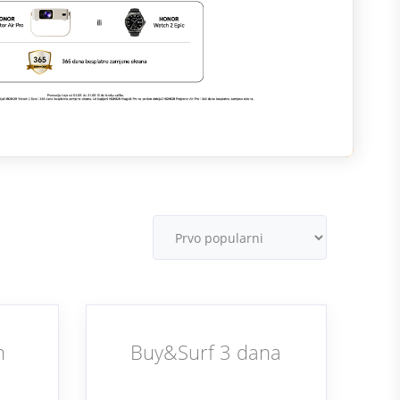
M
v
n
Buy&Surf 3 dana