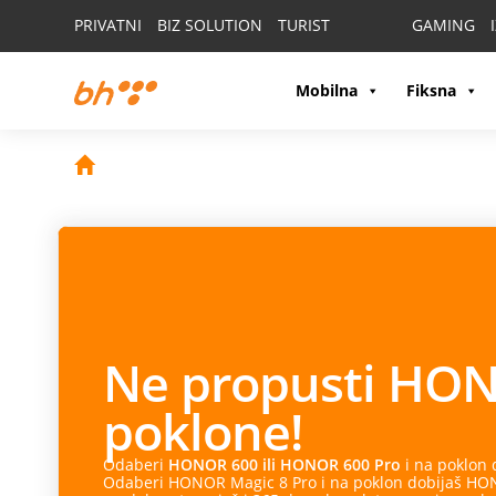
PRIVATNI
BIZ SOLUTION
TURIST
GAMING
Mobilna
Fiksna
Ne propusti
HON
poklone!
Odaberi
HONOR 600 ili HONOR 600 Pro
i na poklon
Odaberi HONOR Magic 8 Pro i na poklon dobijaš HONO