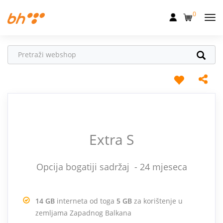
0
Mobilna
Fiksna
Internet
Televizija
Dom
Extra S
Uređaji
Pogodnosti
Opcija bogatiji sadržaj - 24 mjeseca
Akcije
Podrška
14 GB
interneta od toga
5 GB
za korištenje u
zemljama Zapadnog Balkana