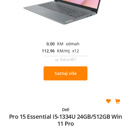
0,00
KM odmah
112,96
KM/mj x12
uz Extra NET
Saznaj više
Dell
Pro 15 Essential i5-1334U 24GB/512GB Win
11 Pro