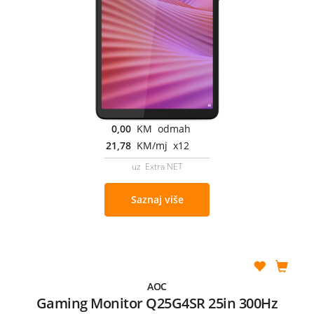
0,00
KM odmah
21,78
KM/mj x12
uz Extra NET
Saznaj više
AOC
Gaming Monitor Q25G4SR 25in 300Hz