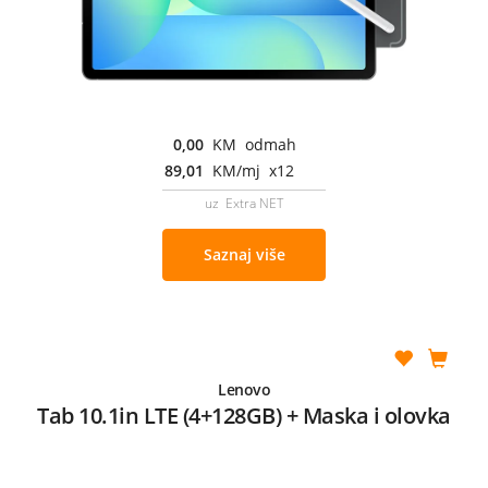
0,00
KM odmah
89,01
KM/mj x12
uz Extra NET
Saznaj više
Lenovo
Tab 10.1in LTE (4+128GB) + Maska i olovka