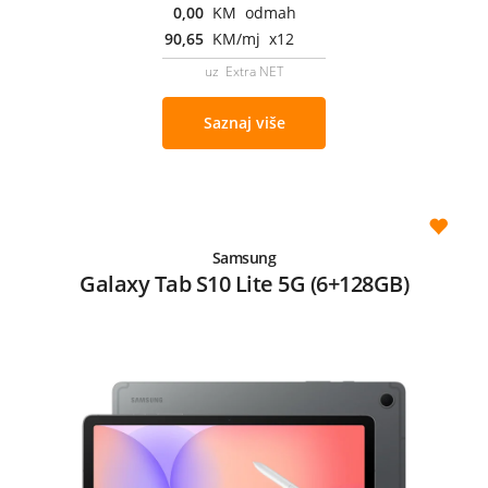
0,00
KM odmah
90,65
KM/mj x12
uz Extra NET
Saznaj više
Samsung
Galaxy Tab S10 Lite 5G (6+128GB)