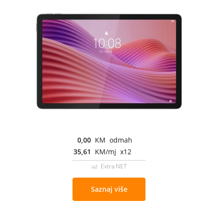
0,00
KM odmah
35,61
KM/mj x12
uz Extra NET
Saznaj više