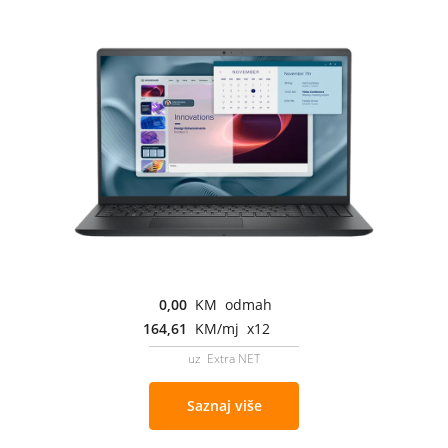
0,00
KM odmah
164,61
KM/mj x12
uz Extra NET
Saznaj više