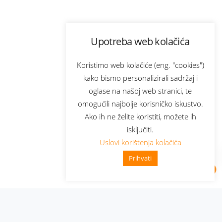
Upotreba web kolačića
Koristimo web kolačiće (eng. "cookies")
kako bismo personalizirali sadržaj i
oglase na našoj web stranici, te
omogućili najbolje korisničko iskustvo.
Ako ih ne želite koristiti, možete ih
isključiti.
Uslovi korištenja kolačića
Prihvati