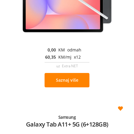
0,00
KM odmah
60,35
KM/mj x12
uz Extra NET
Saznaj više
Samsung
Galaxy Tab A11+ 5G (6+128GB)