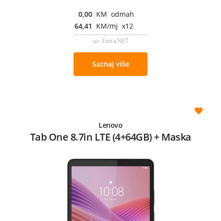
0,00
KM odmah
64,41
KM/mj x12
uz Extra NET
Saznaj više
Lenovo
Tab One 8.7in LTE (4+64GB) + Maska