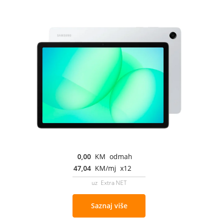
0,00
KM odmah
47,04
KM/mj x12
uz Extra NET
Saznaj više