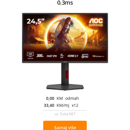
0.3ms
0,00
KM odmah
33,40
KM/mj x12
uz Extra NET
Saznaj više