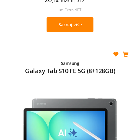
237,14
KM/mj x12
uz Extra NET
Saznaj više
Samsung
Galaxy Tab S10 FE 5G (8+128GB)