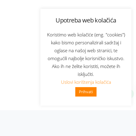
Upotreba web kolačića
Koristimo web kolačiće (eng. "cookies")
kako bismo personalizirali sadržaj i
oglase na našoj web stranici, te
omogućili najbolje korisničko iskustvo.
Ako ih ne želite koristiti, možete ih
isključiti.
Uslovi korištenja kolačića
Prihvati