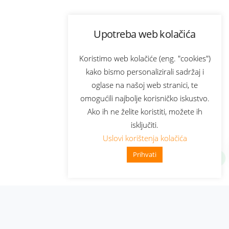
Upotreba web kolačića
Koristimo web kolačiće (eng. "cookies")
kako bismo personalizirali sadržaj i
oglase na našoj web stranici, te
omogućili najbolje korisničko iskustvo.
Ako ih ne želite koristiti, možete ih
isključiti.
Uslovi korištenja kolačića
Prihvati