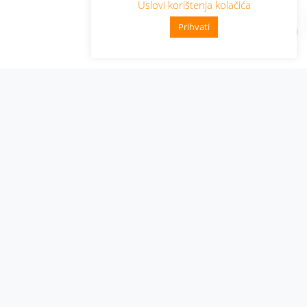
Uslovi korištenja kolačića
Prihvati
Administracija
Nabavke i pozivi
Karijera
Pristup informacijama