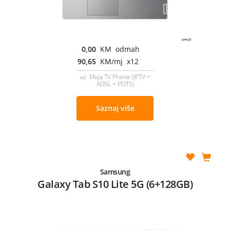
0,00
KM odmah
90,65
KM/mj x12
uz Moja TV Phone (IPTV +
ADSL + POTS)
Saznaj više
Samsung
Galaxy Tab S10 Lite 5G (6+128GB)