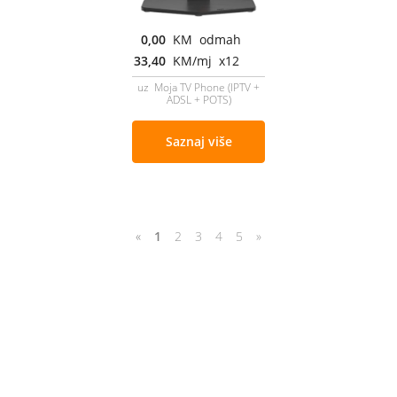
0,00
KM odmah
33,40
KM/mj x12
uz Moja TV Phone (IPTV +
ADSL + POTS)
Saznaj više
«
1
2
3
4
5
»