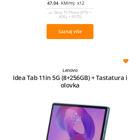
47,04
KM/mj x12
uz Moja TV Phone (IPTV +
ADSL + POTS)
Saznaj više
Lenovo
Idea Tab 11in 5G (8+256GB) + Tastatura i
olovka