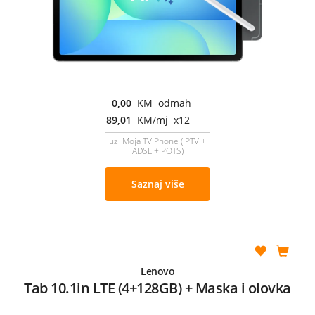
0,00
KM odmah
89,01
KM/mj x12
uz Moja TV Phone (IPTV +
ADSL + POTS)
Saznaj više
Lenovo
Tab 10.1in LTE (4+128GB) + Maska i olovka