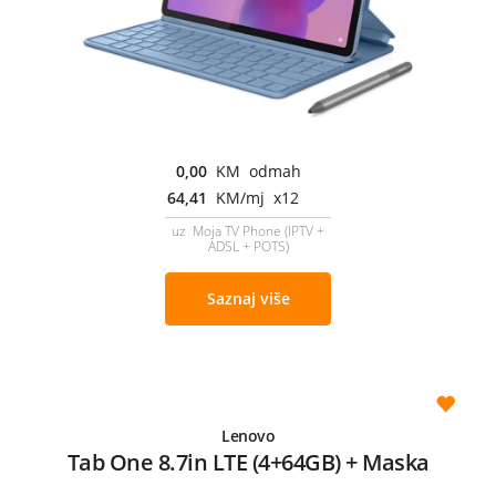
0,00
KM odmah
64,41
KM/mj x12
uz Moja TV Phone (IPTV +
ADSL + POTS)
Saznaj više
Lenovo
Tab One 8.7in LTE (4+64GB) + Maska