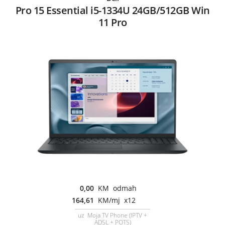
Pro 15 Essential i5-1334U 24GB/512GB Win
11 Pro
0,00
KM odmah
164,61
KM/mj x12
uz Moja TV Phone (IPTV +
ADSL + POTS)