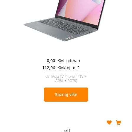
0,00
KM odmah
112,96
KM/mj x12
uz Moja TV Phone (IPTV +
ADSL + POTS)
Saznaj više
Dell