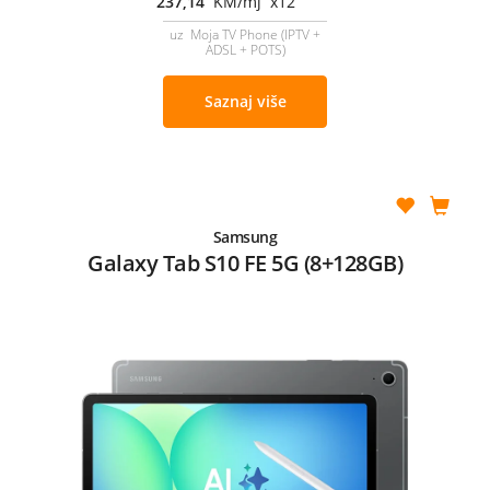
237,14
KM/mj x12
uz Moja TV Phone (IPTV +
ADSL + POTS)
Saznaj više
Samsung
Galaxy Tab S10 FE 5G (8+128GB)