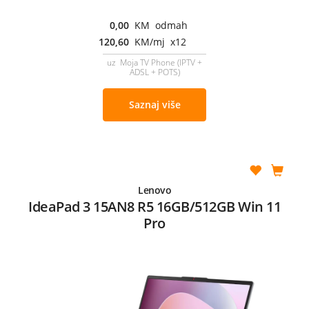
0,00
KM odmah
120,60
KM/mj x12
uz Moja TV Phone (IPTV +
ADSL + POTS)
Saznaj više
Lenovo
IdeaPad 3 15AN8 R5 16GB/512GB Win 11
Pro