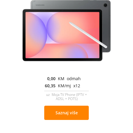
0,00
KM odmah
60,35
KM/mj x12
uz Moja TV Phone (IPTV +
ADSL + POTS)
Saznaj više