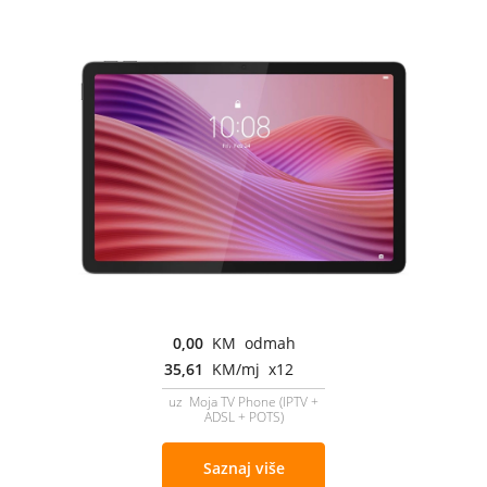
0,00
KM odmah
35,61
KM/mj x12
uz Moja TV Phone (IPTV +
ADSL + POTS)
Saznaj više