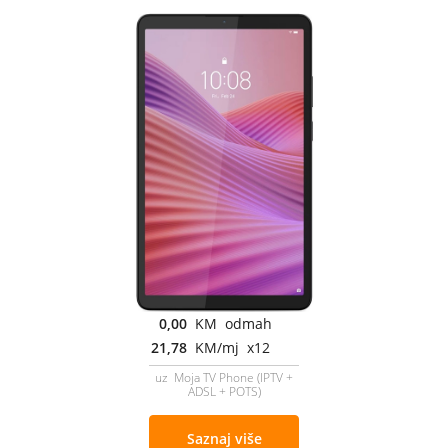
0,00
KM odmah
21,78
KM/mj x12
uz Moja TV Phone (IPTV +
ADSL + POTS)
Saznaj više