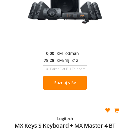
0,00
KM odmah
78,28
KM/mj x12
uz Paket Flat BH Telecom
Saznaj više
Logitech
MX Keys S Keyboard + MX Master 4 BT