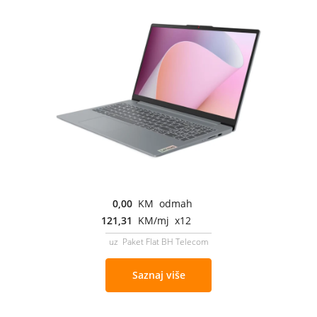
0,00
KM odmah
121,31
KM/mj x12
uz Paket Flat BH Telecom
Saznaj više