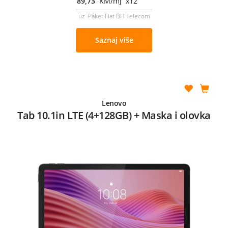
89,73
KM/mj x12
uz Paket Flat BH Telecom
Saznaj više
Lenovo
Tab 10.1in LTE (4+128GB) + Maska i olovka