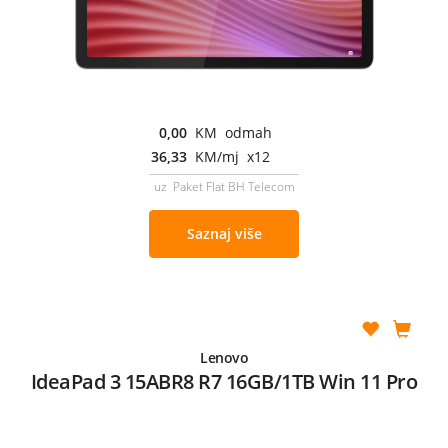
0,00
KM odmah
36,33
KM/mj x12
uz Paket Flat BH Telecom
Saznaj više
Lenovo
IdeaPad 3 15ABR8 R7 16GB/1TB Win 11 Pro