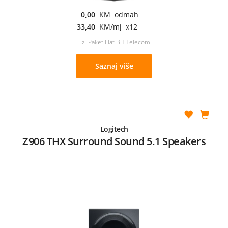
0,00
KM odmah
33,40
KM/mj x12
uz Paket Flat BH Telecom
Saznaj više
Logitech
Z906 THX Surround Sound 5.1 Speakers