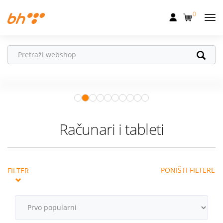
0
Mobilna
Fiksna
Vaš partner u
Internet
pokretu
Apple Watch
– vaš partner za
Televizija
zdraviji i aktivniji život.
Istraži ponudu
Dom
Računari i tableti
Uređaji
Pogodnosti
PONIŠTI FILTERE
FILTER
Akcije
Podrška