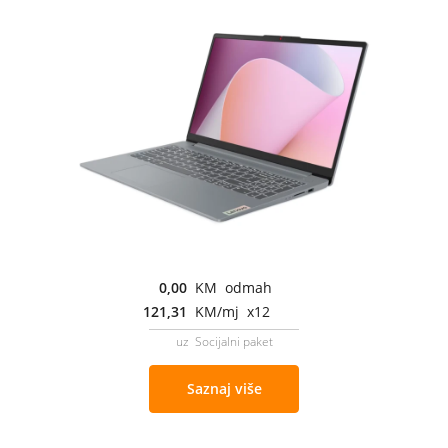
0,00
KM odmah
121,31
KM/mj x12
uz Socijalni paket
Saznaj više