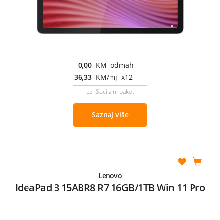
0,00
KM odmah
36,33
KM/mj x12
uz Socijalni paket
Saznaj više
Lenovo
IdeaPad 3 15ABR8 R7 16GB/1TB Win 11 Pro