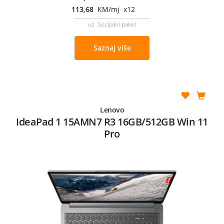
113,68
KM/mj x12
uz Socijalni paket
Saznaj više
Lenovo
IdeaPad 1 15AMN7 R3 16GB/512GB Win 11
Pro