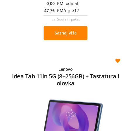
0,00
KM odmah
47,76
KM/mj x12
uz Socijalni paket
Saznaj više
Lenovo
Idea Tab 11in 5G (8+256GB) + Tastatura i
olovka