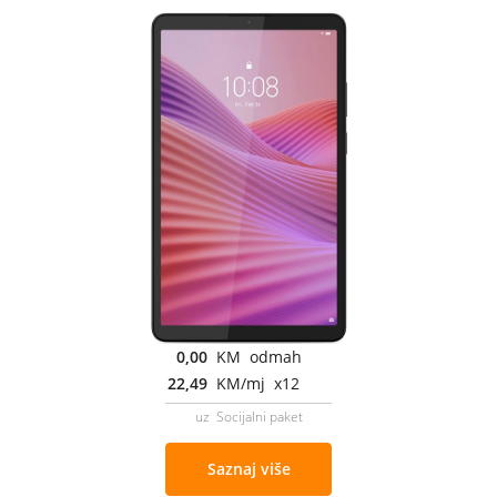
0,00
KM odmah
22,49
KM/mj x12
uz Socijalni paket
Saznaj više