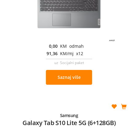
0,00
KM odmah
91,36
KM/mj x12
uz Socijalni paket
Saznaj više
Samsung
Galaxy Tab S10 Lite 5G (6+128GB)