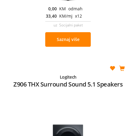
0,00
KM odmah
33,40
KM/mj x12
uz Socijalni paket
Saznaj više
Logitech
Z906 THX Surround Sound 5.1 Speakers