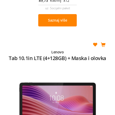
89,73
KM/mj x12
uz Socijalni paket
Saznaj više
Lenovo
Tab 10.1in LTE (4+128GB) + Maska i olovka