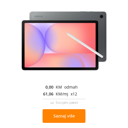
0,00
KM odmah
61,06
KM/mj x12
uz Socijalni paket
Saznaj više