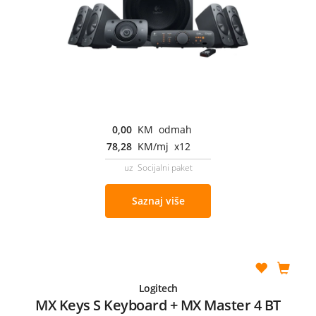
0,00
KM odmah
78,28
KM/mj x12
uz Socijalni paket
Saznaj više
Logitech
MX Keys S Keyboard + MX Master 4 BT