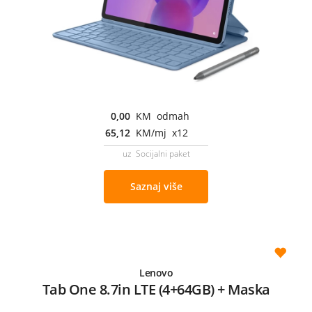
0,00
KM odmah
65,12
KM/mj x12
uz Socijalni paket
Saznaj više
Lenovo
Tab One 8.7in LTE (4+64GB) + Maska