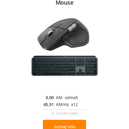
Mouse
0,00
KM odmah
45,51
KM/mj x12
uz Socijalni paket
Saznaj više