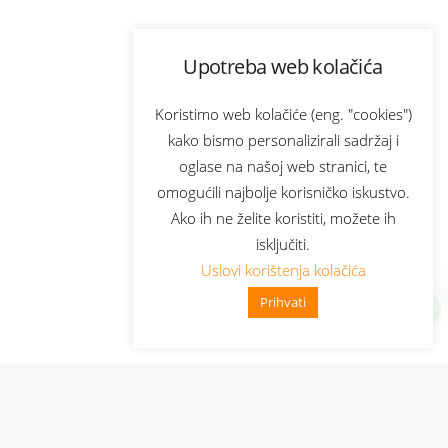
Upotreba web kolačića
Koristimo web kolačiće (eng. "cookies")
kako bismo personalizirali sadržaj i
oglase na našoj web stranici, te
omogućili najbolje korisničko iskustvo.
Ako ih ne želite koristiti, možete ih
isključiti.
Uslovi korištenja kolačića
Prihvati