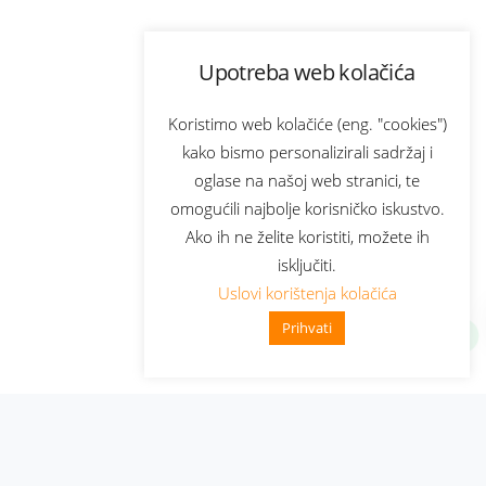
Upotreba web kolačića
Koristimo web kolačiće (eng. "cookies")
kako bismo personalizirali sadržaj i
oglase na našoj web stranici, te
omogućili najbolje korisničko iskustvo.
Ako ih ne želite koristiti, možete ih
isključiti.
Uslovi korištenja kolačića
Prihvati