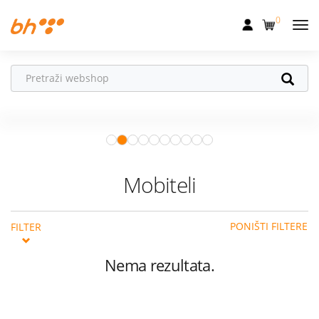
0
Mobilna
Fiksna
Ne propusti
HONOR poklone!
Internet
Uz
HONOR 600, 600 Pro i Magic 8
Pro
od 04.08.–31.08. očekuju te
Televizija
super pokloni!
Istraži ponudu
Dom
Mobiteli
Uređaji
PONIŠTI FILTERE
FILTER
Pogodnosti
Akcije
Nema rezultata.
Podrška