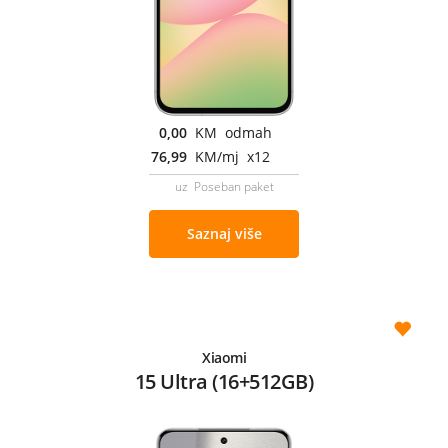
0,00
KM odmah
76,99
KM/mj x12
uz Poseban paket
Saznaj više
Xiaomi
15 Ultra (16+512GB)