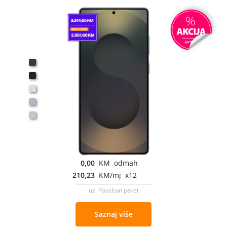
0,00
KM odmah
210,23
KM/mj x12
uz Poseban paket
Saznaj više