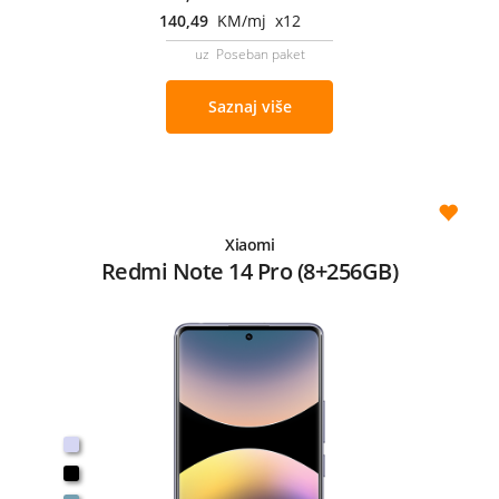
140,49
KM/mj x12
uz Poseban paket
Saznaj više
Xiaomi
Redmi Note 14 Pro (8+256GB)