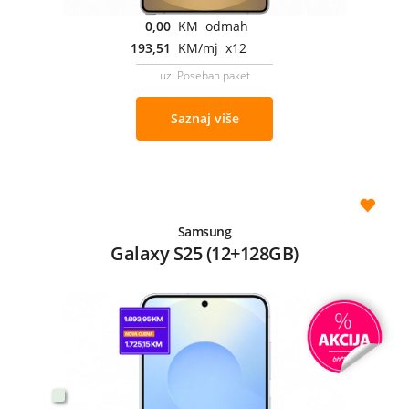
0,00
KM odmah
193,51
KM/mj x12
uz Poseban paket
Saznaj više
Samsung
Galaxy S25 (12+128GB)