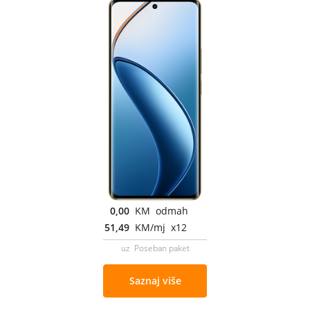
0,00
KM odmah
51,49
KM/mj x12
uz Poseban paket
Saznaj više