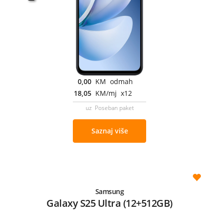
0,00
KM odmah
18,05
KM/mj x12
uz Poseban paket
Saznaj više
Samsung
Galaxy S25 Ultra (12+512GB)