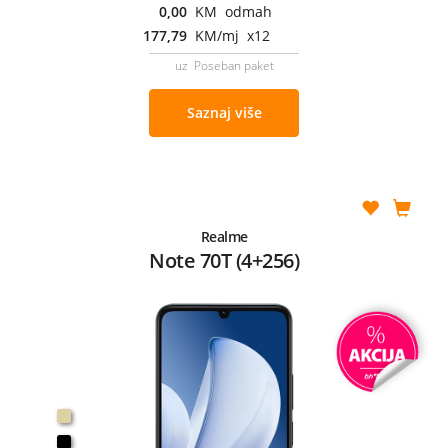
0,00
KM odmah
177,79
KM/mj x12
uz Poseban paket
Saznaj više
Realme
Note 70T (4+256)