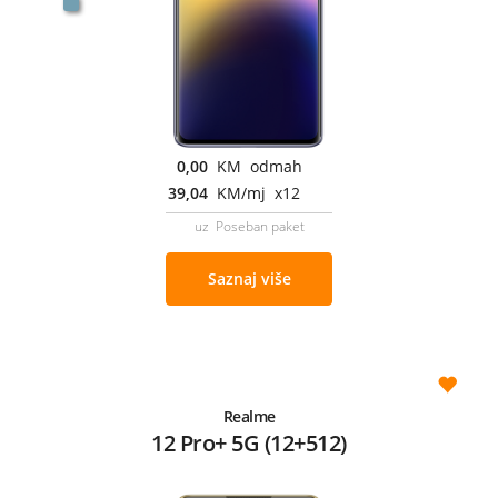
0,00
KM odmah
39,04
KM/mj x12
uz Poseban paket
Saznaj više
Realme
12 Pro+ 5G (12+512)