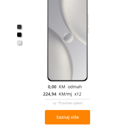
0,00
KM odmah
224,94
KM/mj x12
uz Poseban paket
Saznaj više