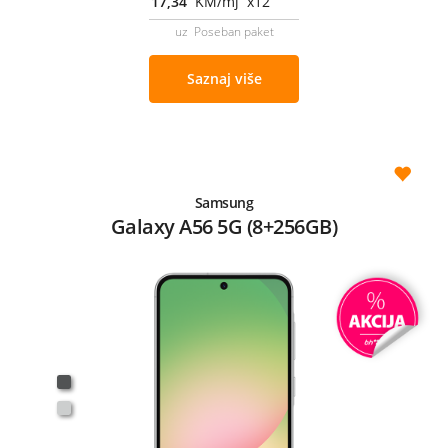
17,34
KM/mj x12
uz Poseban paket
Saznaj više
Samsung
Galaxy A56 5G (8+256GB)