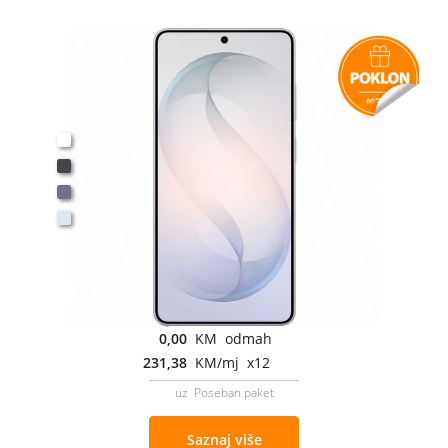
0,00
KM odmah
231,38
KM/mj x12
uz Poseban paket
Saznaj više