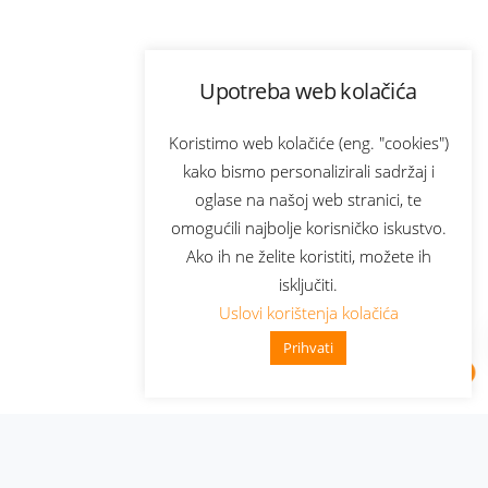
Upotreba web kolačića
Koristimo web kolačiće (eng. "cookies")
kako bismo personalizirali sadržaj i
oglase na našoj web stranici, te
omogućili najbolje korisničko iskustvo.
Ako ih ne želite koristiti, možete ih
isključiti.
Uslovi korištenja kolačića
Prihvati