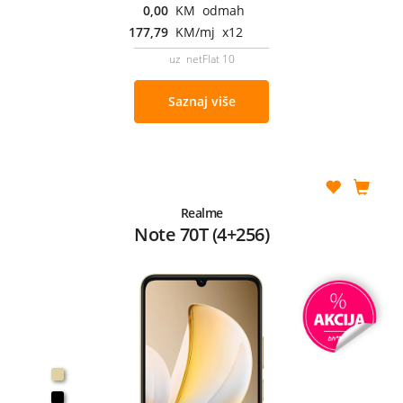
0,00
KM odmah
177,79
KM/mj x12
uz netFlat 10
Saznaj više
Realme
Note 70T (4+256)