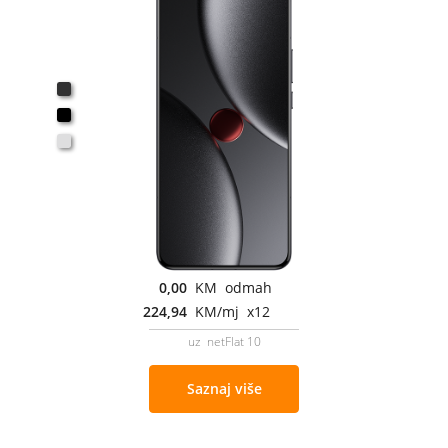
0,00
KM odmah
224,94
KM/mj x12
uz netFlat 10
Saznaj više