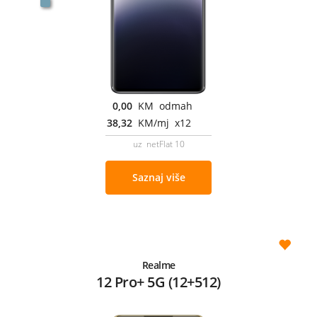
0,00
KM odmah
38,32
KM/mj x12
uz netFlat 10
Saznaj više
Realme
12 Pro+ 5G (12+512)