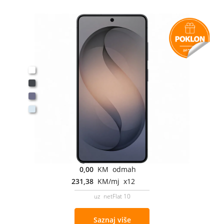
0,00
KM odmah
231,38
KM/mj x12
uz netFlat 10
Saznaj više