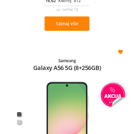
16,62
KM/mj x12
uz netFlat 10
Saznaj više
Samsung
Galaxy A56 5G (8+256GB)