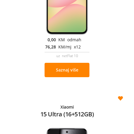
0,00
KM odmah
76,28
KM/mj x12
uz netFlat 10
Saznaj više
Xiaomi
15 Ultra (16+512GB)