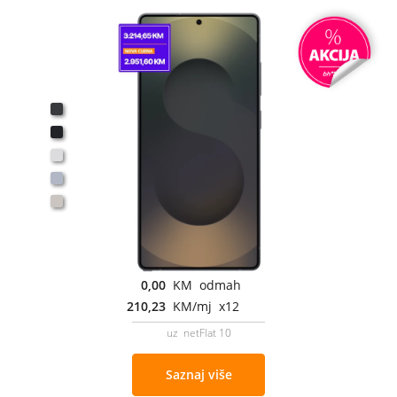
0,00
KM odmah
210,23
KM/mj x12
uz netFlat 10
Saznaj više