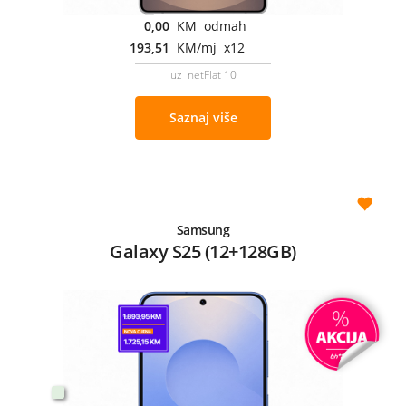
0,00
KM odmah
193,51
KM/mj x12
uz netFlat 10
Saznaj više
Samsung
Galaxy S25 (12+128GB)