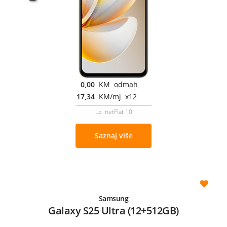
0,00
KM odmah
17,34
KM/mj x12
uz netFlat 10
Saznaj više
Samsung
Galaxy S25 Ultra (12+512GB)