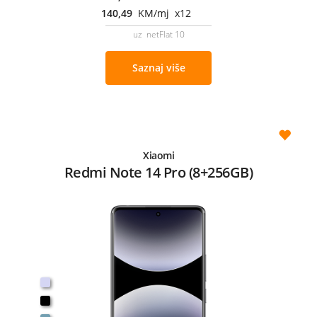
140,49
KM/mj x12
uz netFlat 10
Saznaj više
Xiaomi
Redmi Note 14 Pro (8+256GB)