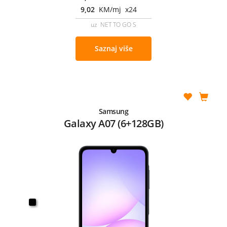
9,02
KM/mj x24
uz NET TO GO S
Saznaj više
Samsung
Galaxy A07 (6+128GB)