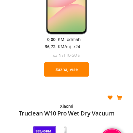
0,00
KM odmah
36,72
KM/mj x24
uz NET TO GO S
Saznaj više
Xiaomi
Truclean W10 Pro Wet Dry Vacuum