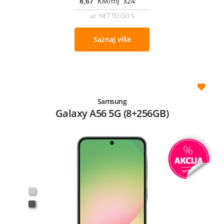
8,67
KM/mj x24
uz NET TO GO S
Saznaj više
Samsung
Galaxy A56 5G (8+256GB)