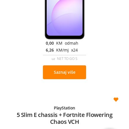
0,00
KM odmah
6,26
KM/mj x24
uz NET TO GO S
Saznaj više
PlayStation
5 Slim E chassis + Fortnite Flowering
Chaos VCH