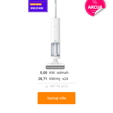
0,00
KM odmah
28,71
KM/mj x24
uz NET TO GO S
Saznaj više