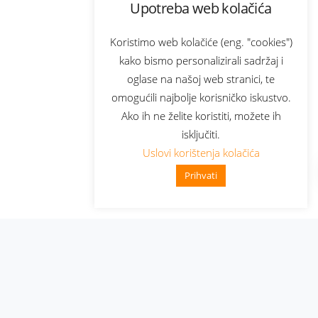
Upotreba web kolačića
Koristimo web kolačiće (eng. "cookies")
kako bismo personalizirali sadržaj i
oglase na našoj web stranici, te
omogućili najbolje korisničko iskustvo.
Ako ih ne želite koristiti, možete ih
isključiti.
Uslovi korištenja kolačića
Prihvati