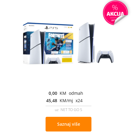
0,00
KM odmah
45,48
KM/mj x24
uz NET TO GO S
Saznaj više