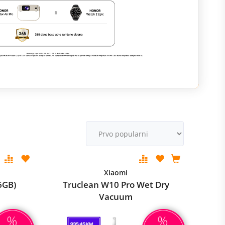
M
v
Xiaomi
6GB)
Truclean W10 Pro Wet Dry
Vacuum