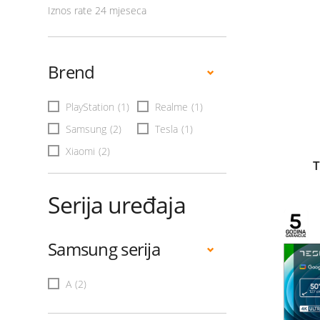
Iznos rate 24 mjeseca
Brend
PlayStation
(1)
Realme
(1)
Samsung
(2)
Tesla
(1)
Xiaomi
(2)
T
Serija uređaja
Samsung serija
A
(2)