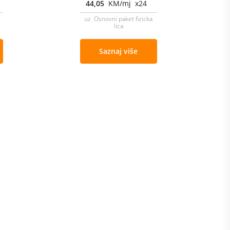
44,05
KM/mj x24
uz Osnovni paket fizicka
lica
Saznaj više