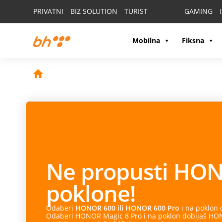
PRIVATNI
BIZ SOLUTION
TURIST
GAMING
Mobilna
Fiksna
Ne propusti
HON
poklone!
Odaberi
HONOR 600 ili HONOR 600 Pro
i na poklon
Odaberi HONOR Magic 8 Pro i na poklon dobijaš HONO