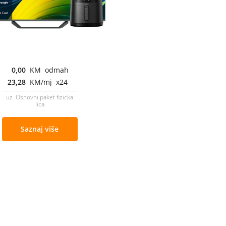
0,00
KM odmah
23,28
KM/mj x24
uz Osnovni paket fizicka
lica
Saznaj više
Cjenovnik i uslovi
Aplikacije