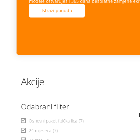
modele ostvaruješ i 365 dana besplatne zamjene ekr
Istraži ponudu
Akcije
Odabrani filteri
Osnovni paket fizička lica
(7)
24 mjeseca
(7)