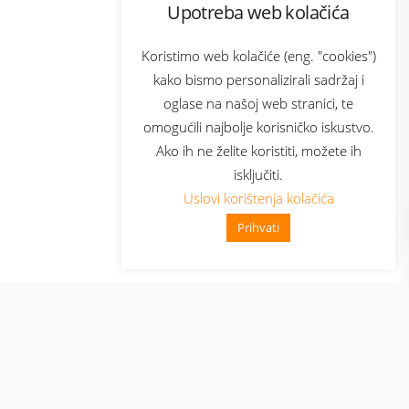
Upotreba web kolačića
com
Bonus plus
sluga
Prijava za newsletter
Koristimo web kolačiće (eng. "cookies")
kako bismo personalizirali sadržaj i
oglase na našoj web stranici, te
elecom
omogućili najbolje korisničko iskustvo.
Ako ih ne želite koristiti, možete ih
isključiti.
Uslovi korištenja kolačića
Prihvati
👋 Zdravo, kako mogu pomoći?