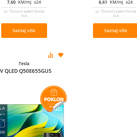
7,60
KM/mj x24
6,61
KM/mj x24
uz Osnovni paket fizicka
uz Osnovni paket fizicka
lica
lica
Saznaj više
Saznaj više
Tesla
V QLED Q50E655GUS