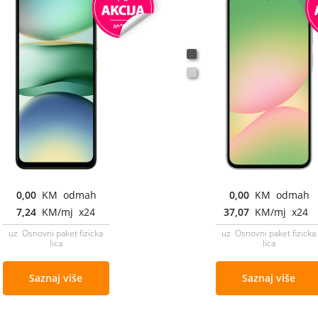
0,00
KM odmah
0,00
KM odmah
7,24
KM/mj x24
37,07
KM/mj x24
uz Osnovni paket fizicka
uz Osnovni paket fizicka
lica
lica
Saznaj više
Saznaj više