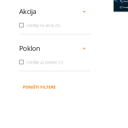
Akcija
Uređaji na akciji
(5)
Poklon
Uređaji uz poklon
(1)
PONIŠTI FILTERE
Administracija
B2B