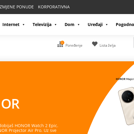
IZMJENE PONUDE
KORPORATIVNA
Internet
Televizija
Dom
Uređaji
Pogodno
0
Poređenje
Lista želja
OR
 dobijaš HONOR Watch 2 Epic.
R Projector Air Pro. Uz sve