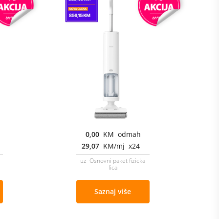
0,00
KM odmah
29,07
KM/mj x24
uz Osnovni paket fizicka
lica
Saznaj više