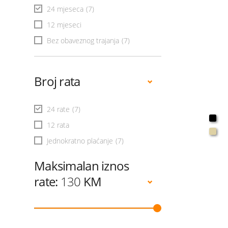
24 mjeseca
(7)
12 mjeseci
Bez obaveznog trajanja
(7)
Broj rata
24 rate
(7)
12 rata
Jednokratno plaćanje
(7)
Maksimalan iznos
rate:
130
KM