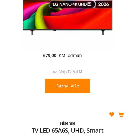
679,00
KM odmah
uz Moja TV Full M
Saznaj više
Hisense
TV LED 65A6S, UHD, Smart