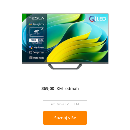
369,00
KM odmah
uz Moja TV Full M
Saznaj više