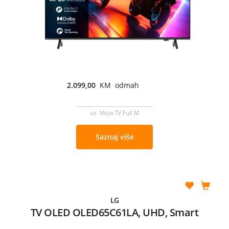
2.099,00
KM odmah
uz Moja TV Full M
Saznaj više
LG
TV OLED OLED65C61LA, UHD, Smart