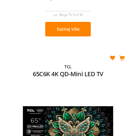
uz Moja TV Full M
Saznaj više
TCL
65C6K 4K QD-Mini LED TV