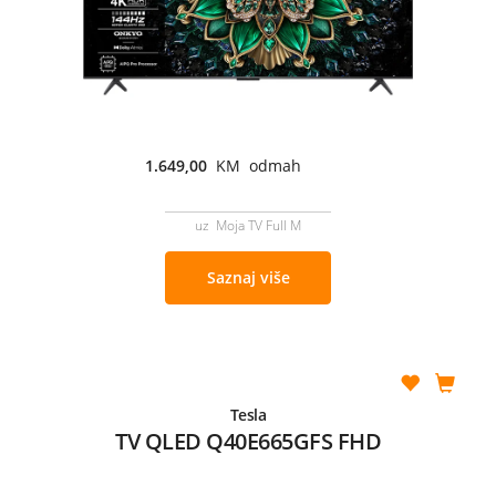
1.649,00
KM odmah
uz Moja TV Full M
Saznaj više
Tesla
TV QLED Q40E665GFS FHD