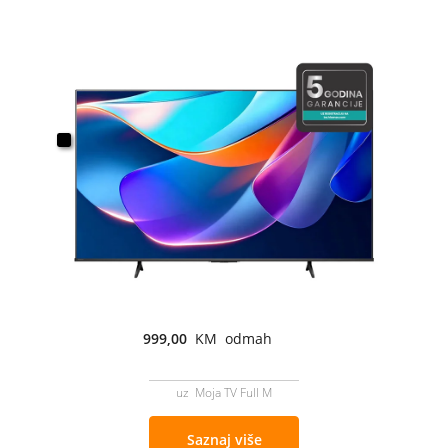
999,00
KM odmah
uz Moja TV Full M
Saznaj više