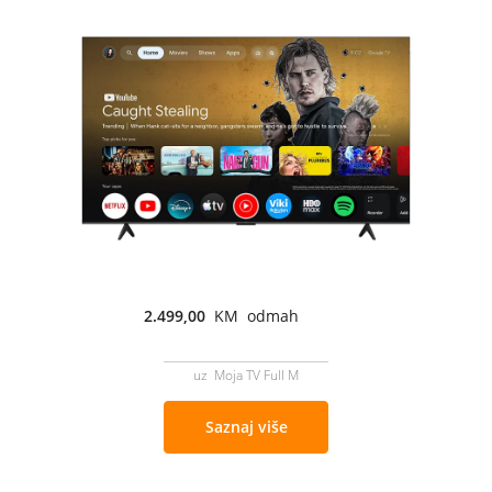
2.499,00
KM odmah
uz Moja TV Full M
Saznaj više