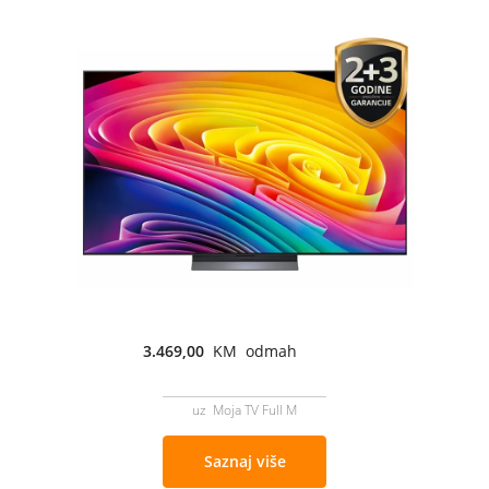
3.469,00
KM odmah
uz Moja TV Full M
Saznaj više