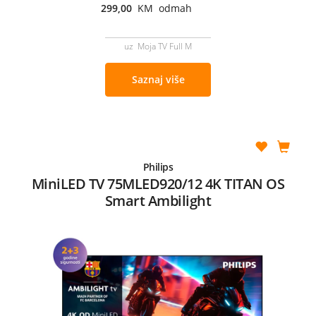
299,00
KM odmah
uz Moja TV Full M
Saznaj više
Philips
MiniLED TV 75MLED920/12 4K TITAN OS
Smart Ambilight