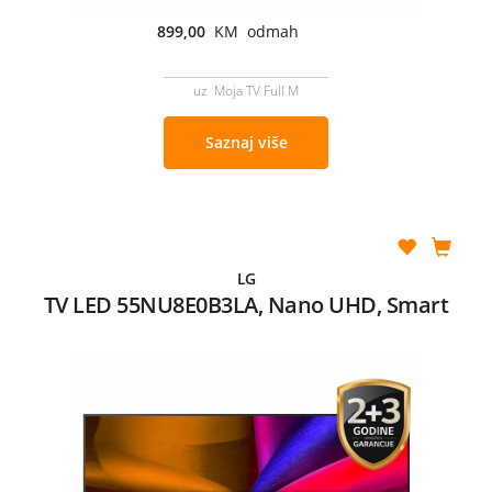
899,00
KM odmah
uz Moja TV Full M
Saznaj više
LG
TV LED 55NU8E0B3LA, Nano UHD, Smart