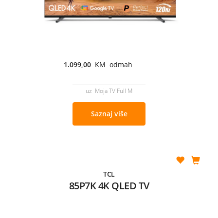
1.099,00
KM odmah
uz Moja TV Full M
Saznaj više
TCL
85P7K 4K QLED TV