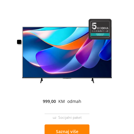
999,00
KM odmah
uz Socijalni paket
Saznaj više