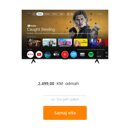
2.499,00
KM odmah
uz Socijalni paket
Saznaj više