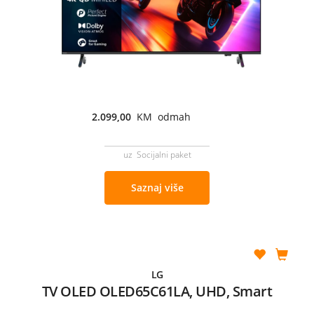
2.099,00
KM odmah
uz Socijalni paket
Saznaj više
LG
TV OLED OLED65C61LA, UHD, Smart