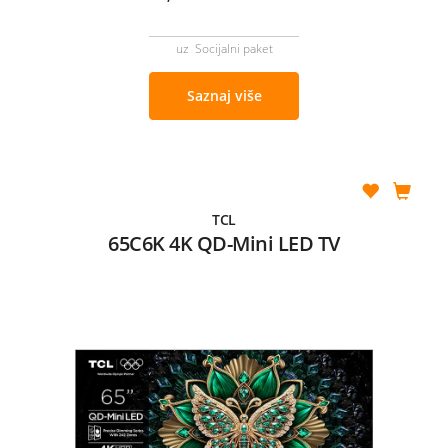
uz Socijalni paket
Saznaj više
TCL
65C6K 4K QD-Mini LED TV