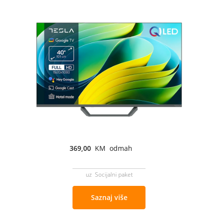
369,00
KM odmah
uz Socijalni paket
Saznaj više