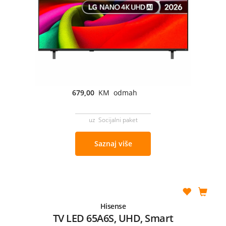
679,00
KM odmah
uz Socijalni paket
Saznaj više
Hisense
TV LED 65A6S, UHD, Smart