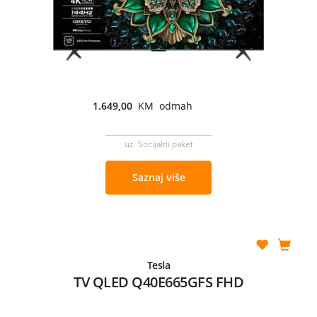
1.649,00
KM odmah
uz Socijalni paket
Saznaj više
Tesla
TV QLED Q40E665GFS FHD