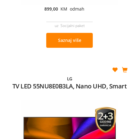
899,00
KM odmah
uz Socijalni paket
Saznaj više
LG
TV LED 55NU8E0B3LA, Nano UHD, Smart