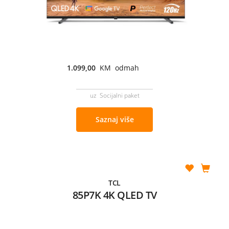
1.099,00
KM odmah
uz Socijalni paket
Saznaj više
TCL
85P7K 4K QLED TV