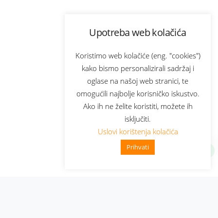
Upotreba web kolačića
Koristimo web kolačiće (eng. "cookies")
kako bismo personalizirali sadržaj i
oglase na našoj web stranici, te
omogućili najbolje korisničko iskustvo.
Ako ih ne želite koristiti, možete ih
isključiti.
Uslovi korištenja kolačića
Prihvati