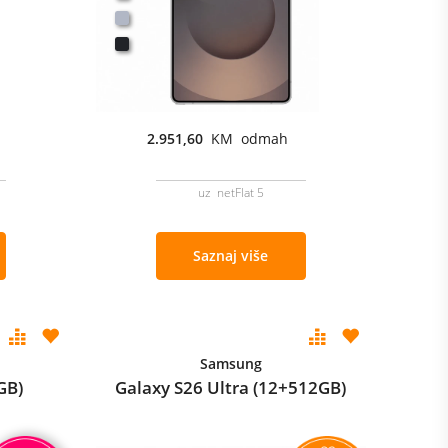
2.951,60
KM odmah
uz netFlat 5
Saznaj više
Samsung
GB)
Galaxy S26 Ultra (12+512GB)