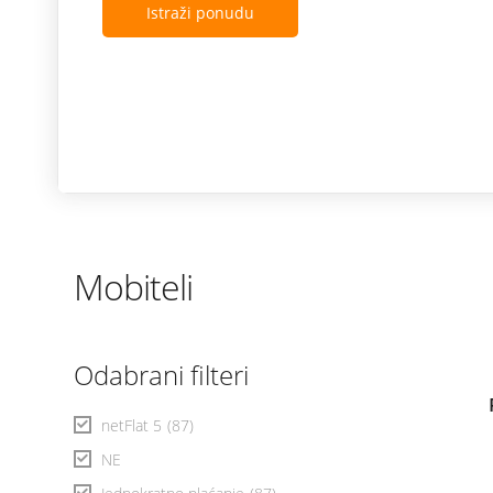
Istraži ponudu
Mobiteli
Odabrani filteri
netFlat 5
(87)
NE