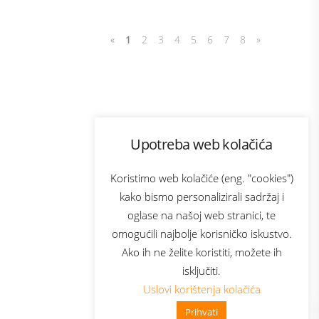
«
1
2
3
4
5
6
7
8
»
Program lojalnosti
Upotreba web kolačića
com
Bonus plus
sluga
Prijava za newsletter
Koristimo web kolačiće (eng. "cookies")
kako bismo personalizirali sadržaj i
oglase na našoj web stranici, te
elecom
omogućili najbolje korisničko iskustvo.
Ako ih ne želite koristiti, možete ih
isključiti.
Uslovi korištenja kolačića
Prihvati
👋 Zdravo, kako mogu pomoći?