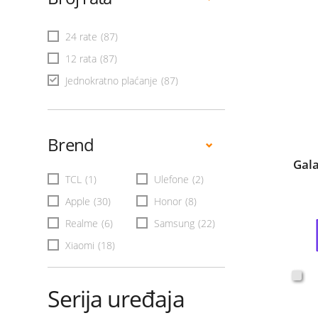
24 rate
(87)
12 rata
(87)
Jednokratno plaćanje
(87)
Brend
Gal
TCL
(1)
Ulefone
(2)
Apple
(30)
Honor
(8)
Realme
(6)
Samsung
(22)
Xiaomi
(18)
Serija uređaja