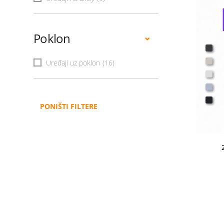
Poklon
Uređaji uz poklon
(16)
PONIŠTI FILTERE