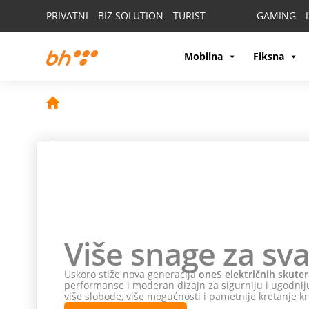
PRIVATNI
BIZ SOLUTION
TURIST
GAMING
Mobilna
Fiksna
Više snage za sva
Uskoro stiže nova generacija
oneS električnih skuter
performanse i moderan dizajn za sigurniju i ugodniju
više slobode, više mogućnosti i pametnije kretanje kr