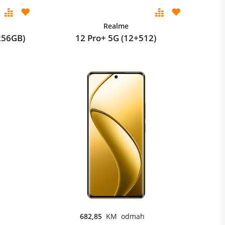
Realme
256GB)
12 Pro+ 5G (12+512)
682,85
KM odmah