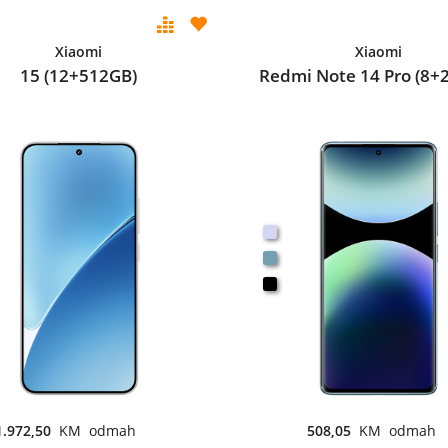
Xiaomi
Xiaomi
15 (12+512GB)
Redmi Note 14 Pro (8+
1.972,50
KM odmah
508,05
KM odmah