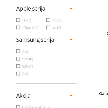
Apple serija
16
(1)
17
(5)
17pro
(21)
air
(2)
Samsung serija
A
(5)
S25
(6)
S26
(7)
Z
(4)
Gala
Akcija
Uređaji na akciji
(9)