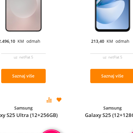
2.496,10
KM odmah
213,40
KM odmah
uz netFlat 5
uz netFlat 5
Saznaj više
Saznaj više
Samsung
Samsung
xy S25 Ultra (12+256GB)
Galaxy S25 (12+128