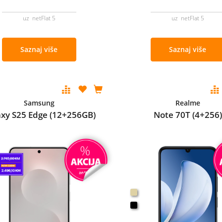
uz netFlat 5
uz netFlat 5
Saznaj više
Saznaj više
Samsung
Realme
axy S25 Edge (12+256GB)
Note 70T (4+256)