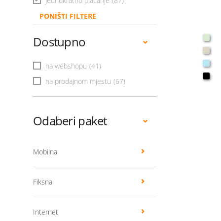
Jednokratno plaćanje
(87)
PONIŠTI FILTERE
Dostupno
na webshopu
(41)
na prodajnom mjestu
(67)
Odaberi paket
Mobilna
Fiksna
Internet