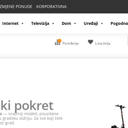
IZMJENE PONUDE
KORPORATIVNA
Internet
Televizija
Dom
Uređaji
Pogodno
0
Poređenje
Lista želja
ki pokret
a
— snažniji modeli, pouzdane
 gradsku vožnju. Za sve koji žele
oz grad.