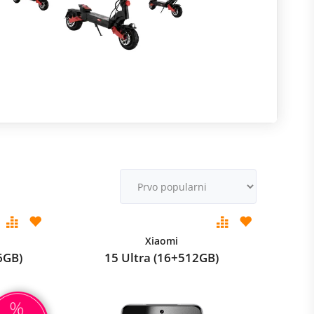
R
m
M
v
Xiaomi
6GB)
15 Ultra (16+512GB)