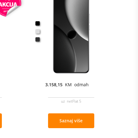
3.158,15
KM odmah
uz netFlat 5
Saznaj više