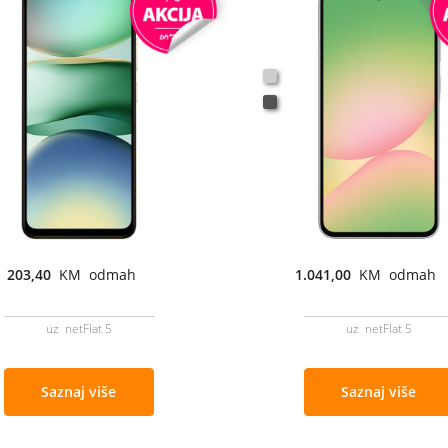
203,40
KM odmah
1.041,00
KM odmah
uz netFlat 5
uz netFlat 5
Saznaj više
Saznaj više