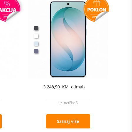
3.248,50
KM odmah
uz netFlat 5
Saznaj više