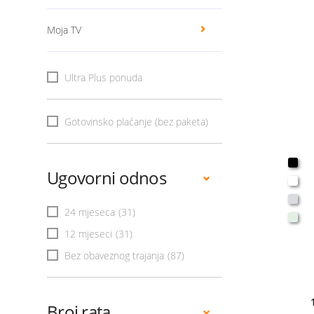
Moja TV
Ultra Plus ponuda
Gotovinsko plaćanje (bez paketa)
Ugovorni odnos
24 mjeseca
(31)
12 mjeseci
(31)
Bez obaveznog trajanja
(87)
Broj rata