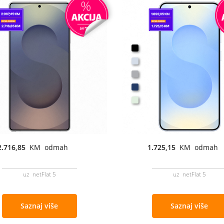
2.716,85
KM odmah
1.725,15
KM odmah
uz netFlat 5
uz netFlat 5
Saznaj više
Saznaj više