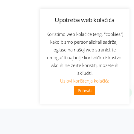
Upotreba web kolačića
Koristimo web kolačiće (eng. "cookies")
kako bismo personalizirali sadržaj i
oglase na našoj web stranici, te
omogućili najbolje korisničko iskustvo.
Ako ih ne želite koristiti, možete ih
isključiti.
Uslovi korištenja kolačića
Prihvati