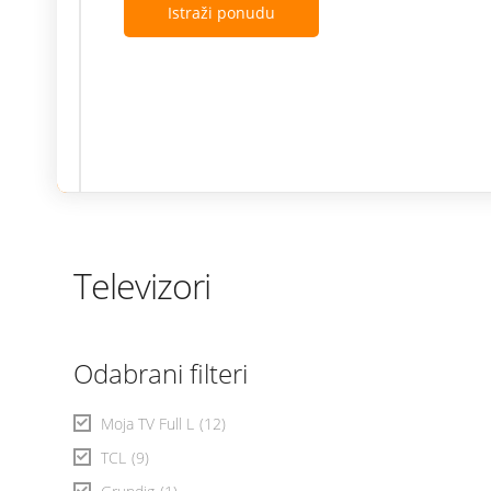
Istraži ponudu
Televizori
Odabrani filteri
Moja TV Full L
(12)
TCL
(9)