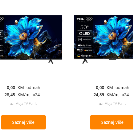
0,00
KM odmah
0,00
KM odmah
28,45
KM/mj x24
24,89
KM/mj x24
uz Moja TV Full L
uz Moja TV Full L
Saznaj više
Saznaj više