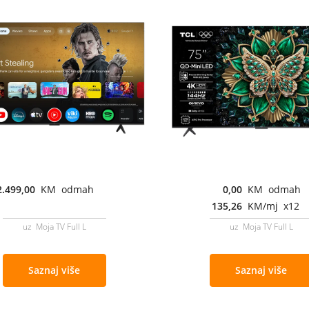
2.499,00
KM odmah
0,00
KM odmah
135,26
KM/mj x12
uz Moja TV Full L
uz Moja TV Full L
Saznaj više
Saznaj više