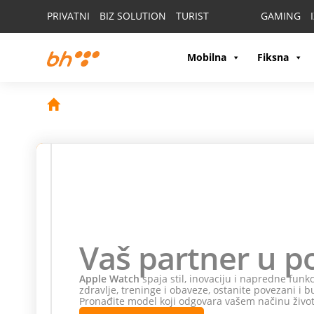
PRIVATNI
BIZ SOLUTION
TURIST
GAMING
Mobilna
Fiksna
Vaš partner u po
Apple Watch
spaja stil, inovaciju i napredne funkcij
zdravlje, treninge i obaveze, ostanite povezani i budi
Pronađite model koji odgovara vašem načinu života.