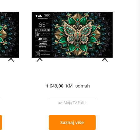
1.649,00
KM odmah
uz Moja TV Full L
Saznaj više