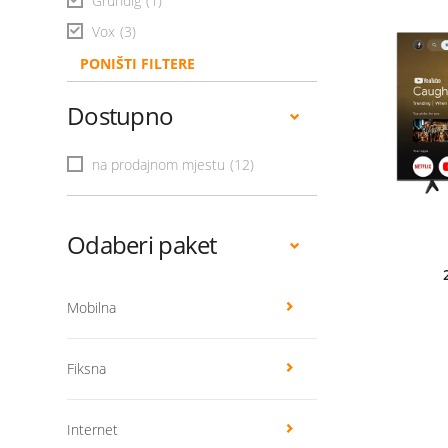
Grundig
(1)
Vox
(3)
PONIŠTI FILTERE
Dostupno
na prodajnom mjestu
(12)
Odaberi paket
Mobilna
Fiksna
Internet