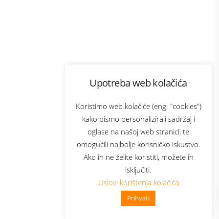
Program lojalnosti
Upotreba web kolačića
com
Bonus plus
sluga
Prijava za newsletter
Koristimo web kolačiće (eng. "cookies")
kako bismo personalizirali sadržaj i
oglase na našoj web stranici, te
elecom
omogućili najbolje korisničko iskustvo.
Ako ih ne želite koristiti, možete ih
isključiti.
Uslovi korištenja kolačića
Prihvati
👋 Zdravo, kako mogu pomoći?