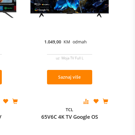
1.049,00
KM odmah
uz Moja TV Full L
Saznaj više
TCL
V
65V6C 4K TV Google OS