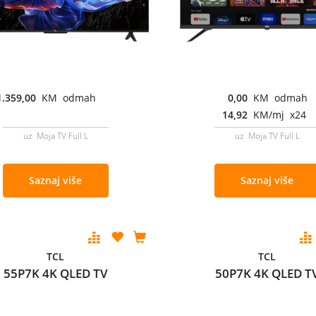
1.359,00
KM odmah
0,00
KM odmah
14,92
KM/mj x24
uz Moja TV Full L
uz Moja TV Full L
Saznaj više
Saznaj više
TCL
TCL
55P7K 4K QLED TV
50P7K 4K QLED T