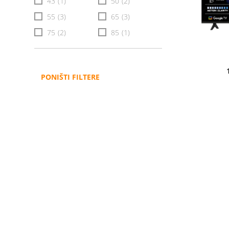
43
(1)
50
(2)
55
(3)
65
(3)
75
(2)
85
(1)
PONIŠTI FILTERE