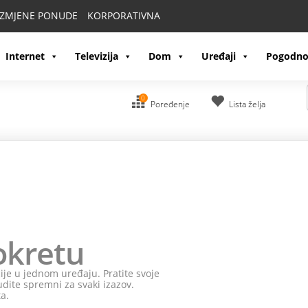
IZMJENE PONUDE
KORPORATIVNA
Internet
Televizija
Dom
Uređaji
Pogodno
0
Poređenje
Lista želja
kretu
e u jednom uređaju. Pratite svoje
te spremni za svaki izazov.