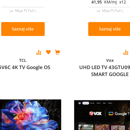
41,95
KM/mj x12
uz Moja TV Full L
uz Moja TV Full L
Saznaj više
Saznaj više
TCL
Vox
5V6C 4K TV Google OS
UHD LED TV 43GTU09
SMART GOOGLE