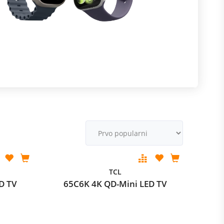
m
M
v
TCL
D TV
65C6K 4K QD-Mini LED TV