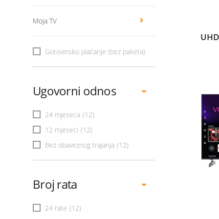
Moja TV
UHD
Gotovinsko plaćanje (bez paketa)
Ugovorni odnos
24 mjeseca
(12)
12 mjeseci
(12)
Bez obaveznog trajanja
(12)
Broj rata
24 rate
(12)