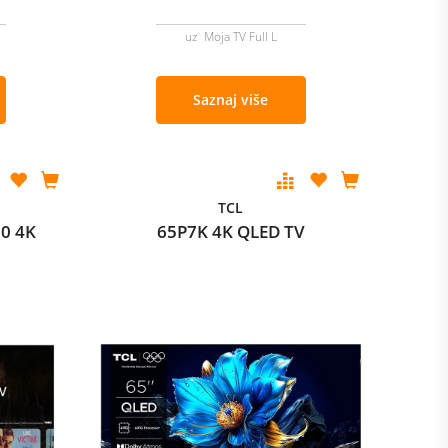
uz Moja TV Full L
Saznaj više
TCL
0 4K
65P7K 4K QLED TV