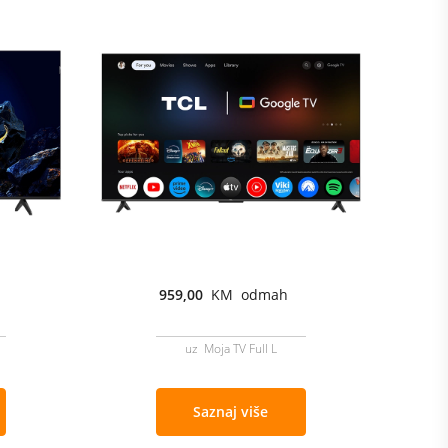
959,00
KM odmah
uz Moja TV Full L
Saznaj više