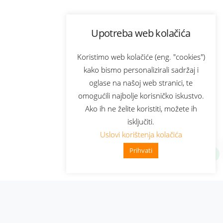
Upotreba web kolačića
Koristimo web kolačiće (eng. "cookies")
kako bismo personalizirali sadržaj i
oglase na našoj web stranici, te
omogućili najbolje korisničko iskustvo.
Ako ih ne želite koristiti, možete ih
isključiti.
Uslovi korištenja kolačića
Prihvati