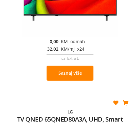
0,00
KM odmah
32,02
KM/mj x24
uz Extra L
Saznaj više
LG
TV QNED 65QNED80A3A, UHD, Smart