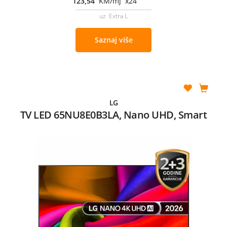
123,54
KM/mj x24
uz Extra L
Saznaj više
LG
TV LED 65NU8E0B3LA, Nano UHD, Smart