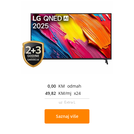
0,00
KM odmah
49,82
KM/mj x24
uz Extra L
Saznaj više