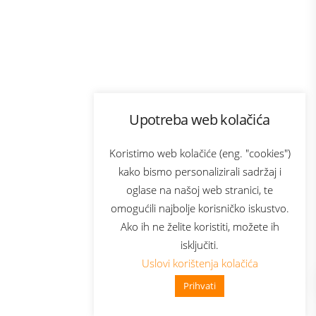
Program lojalnosti
Upotreba web kolačića
com
Bonus plus
sluga
Prijava za newsletter
Koristimo web kolačiće (eng. "cookies")
kako bismo personalizirali sadržaj i
oglase na našoj web stranici, te
elecom
omogućili najbolje korisničko iskustvo.
Ako ih ne želite koristiti, možete ih
isključiti.
Uslovi korištenja kolačića
Prihvati
👋 Zdravo, kako mogu pomoći?