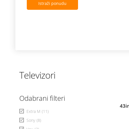
Istraži ponudu
Televizori
Odabrani filteri
43i
Extra M
(11)
Sony
(8)