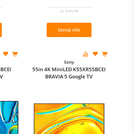
uz Extra M
Saznaj više
Sony
5BCEI
55in 4K MiniLED K55XR55BCEI
TV
BRAVIA 5 Google TV