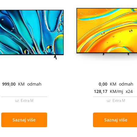
999,00
KM odmah
0,00
KM odmah
128,17
KM/mj x24
uz Extra M
uz Extra M
Saznaj više
Saznaj više