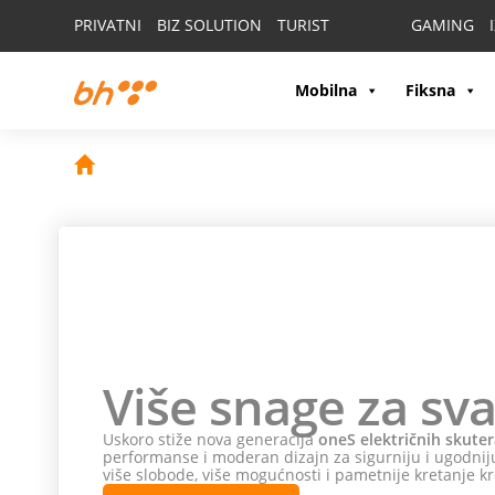
PRIVATNI
BIZ SOLUTION
TURIST
GAMING
Mobilna
Fiksna
Više snage za sva
Uskoro stiže nova generacija
oneS električnih skuter
performanse i moderan dizajn za sigurniju i ugodniju
više slobode, više mogućnosti i pametnije kretanje kr