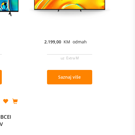
2.199,00
KM odmah
uz Extra M
Saznaj više
5BCEI
TV