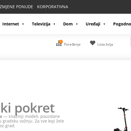
IZMJENE PONUDE
KORPORATIVNA
Internet
Televizija
Dom
Uređaji
Pogodno
0
Poređenje
Lista želja
ki pokret
a
— snažniji modeli, pouzdane
 gradsku vožnju. Za sve koji žele
oz grad.