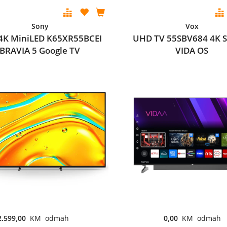
Sony
Vox
 4K MiniLED K65XR55BCEI
UHD TV 55SBV684 4K 
BRAVIA 5 Google TV
VIDA OS
2.599,00
KM odmah
0,00
KM odmah