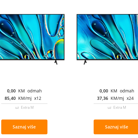
0,00
KM odmah
0,00
KM odmah
85,40
KM/mj x12
37,36
KM/mj x24
uz Extra M
uz Extra M
Saznaj više
Saznaj više