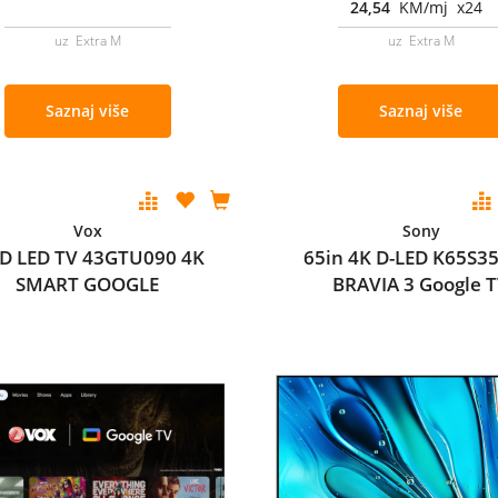
24,54
KM/mj x24
uz Extra M
uz Extra M
Saznaj više
Saznaj više
Vox
Sony
D LED TV 43GTU090 4K
65in 4K D-LED K65S3
SMART GOOGLE
BRAVIA 3 Google 