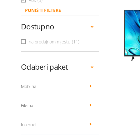
Vox
(3)
PONIŠTI FILTERE
Dostupno
na prodajnom mjestu
(11)
Odaberi paket
Mobilna
Fiksna
Internet