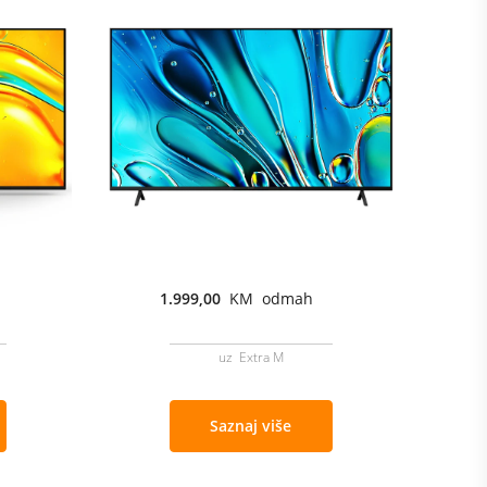
1.999,00
KM odmah
uz Extra M
Saznaj više