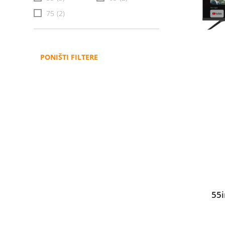
75
(2)
PONIŠTI FILTERE
55i