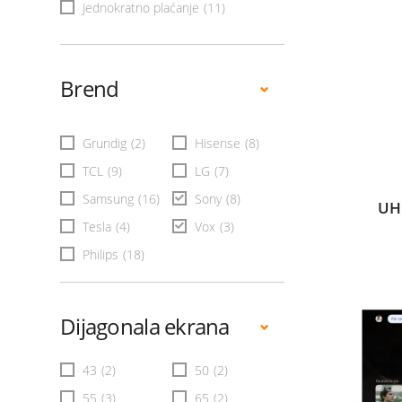
Jednokratno plaćanje
(11)
Brend
Grundig
(2)
Hisense
(8)
TCL
(9)
LG
(7)
Samsung
(16)
Sony
(8)
UH
Tesla
(4)
Vox
(3)
Philips
(18)
Dijagonala ekrana
43
(2)
50
(2)
55
(3)
65
(2)