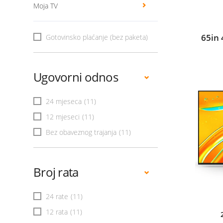
Moja TV
65in
Gotovinsko plaćanje (bez paketa)
Ugovorni odnos
24 mjeseca
(11)
12 mjeseci
(11)
Bez obaveznog trajanja
(11)
Broj rata
24 rate
(11)
12 rata
(11)