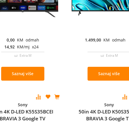
0,00
KM odmah
1.499,00
KM odmah
14,92
KM/mj x24
uz Extra M
uz Extra M
Saznaj više
Saznaj više
Sony
Sony
n 4K D-LED K55S35BCEI
50in 4K D-LED K50S3
BRAVIA 3 Google TV
BRAVIA 3 Google 