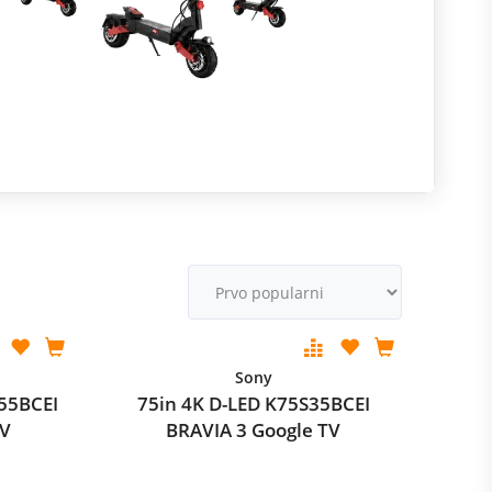
R
m
M
v
Sony
55BCEI
75in 4K D-LED K75S35BCEI
TV
BRAVIA 3 Google TV