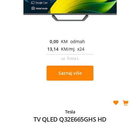
0,00
KM odmah
13,14
KM/mj x24
uz Extra L
Saznaj više
Tesla
TV QLED Q32E665GHS HD