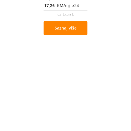
17,26
KM/mj x24
uz Extra L
Saznaj više