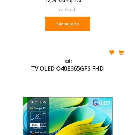
18,29
KM/mj x24
uz Extra L
Saznaj više
Tesla
TV QLED Q40E665GFS FHD