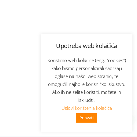
Upotreba web kolačića
Koristimo web kolačiće (eng. "cookies")
kako bismo personalizirali sadržaj i
oglase na našoj web stranici, te
omogućili najbolje korisničko iskustvo.
Ako ih ne želite koristiti, možete ih
isključiti.
Uslovi korištenja kolačića
Prihvati