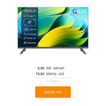
0,00
KM odmah
10,65
KM/mj x24
uz Extra L
Saznaj više